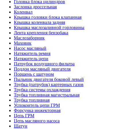
Головка блока цилиндров
Заслонка дроссельная
Коленвал
Крышка головки блока клапанная
Крышка коленвала задняя
Крышка маслозаливной горловины
Лента крепления бензобака
Маслозаборник
Маховик
Насос масляный
Натяжитель ремня
Натяжитель цепи
Патрубок воздушного фильтра
Поддон масляный двигателя
Поршень с шатуном
Пыльник двигателя боковой левый
Трубка (патрубок) картерных газов
Трубка системы охлаждения
Трубка топливная магистральная
Трубка топливная
Успокоитель цепи ГРМ
Форсунка инжекторная
Цепь ГРМ
Цепь масляного насоса
Шатун