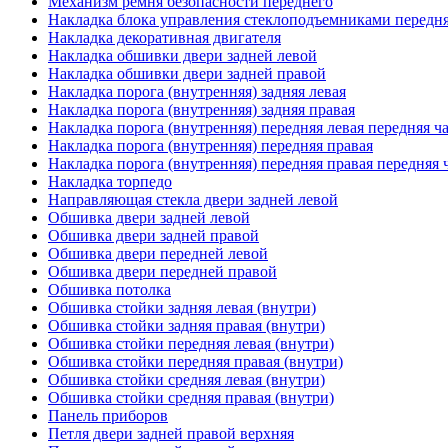
Механизм ремня безопасности переднего
Накладка блока управления стеклоподъемниками передня
Накладка декоративная двигателя
Накладка обшивки двери задней левой
Накладка обшивки двери задней правой
Накладка порога (внутренняя) задняя левая
Накладка порога (внутренняя) задняя правая
Накладка порога (внутренняя) передняя левая передняя ч
Накладка порога (внутренняя) передняя правая
Накладка порога (внутренняя) передняя правая передняя 
Накладка торпедо
Направляющая стекла двери задней левой
Обшивка двери задней левой
Обшивка двери задней правой
Обшивка двери передней левой
Обшивка двери передней правой
Обшивка потолка
Обшивка стойки задняя левая (внутри)
Обшивка стойки задняя правая (внутри)
Обшивка стойки передняя левая (внутри)
Обшивка стойки передняя правая (внутри)
Обшивка стойки средняя левая (внутри)
Обшивка стойки средняя правая (внутри)
Панель приборов
Петля двери задней правой верхняя