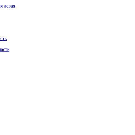
я левая
асть
часть