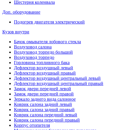
Шестерня коленвала
Доп. оборудование
Подогрев двигателя электрический
Кузов внутри
Бачок омывателя лобового стекла
Воздуховод салона
Воздуховод торпедо большой
Воздуховод торпедо
Горловина топливного бака
Дефлектор воздушный левый
Дефлектор воздушный правый
Дефлектор воздушный центральный левый
Дефлектор воздушный центральный правый
Замок двери передней левой
Замок двери передней правой
Зеркало заднего вида салонное
Коврик салона задний левый
Коврик салона задний правый
Коврик салона передний левый
Коврик салона передний правый
Корпус отопителя