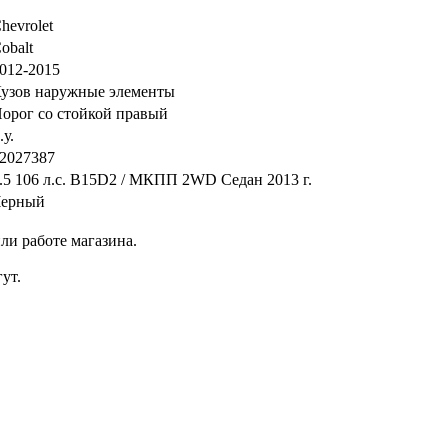
hevrolet
obalt
012-2015
узов наружные элементы
орог со стойкой правый
.у.
2027387
.5 106 л.с. B15D2 / МКПП 2WD Седан 2013 г.
ерный
ли работе магазина.
ут.