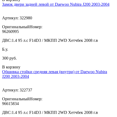
Замок двери задней левой от Daewoo Nubira J200 2003-2004
Артикул:
322980
ОригинальныйНомер:
96260995
ДВС:
1.4 95 л.с F14D3 / МКПП 2WD Хетчбек 2008 г.в
Б.у.
300 руб.
В корзину
Обшивка стойки средняя левая (внутри) от Daewoo Nubira
J200 2003-2004
Артикул:
322737
ОригинальныйНомер:
96615834
ДВС:
1.4 95 л.с F14D3 / МКПП 2WD Хетчбек 2008 г.в