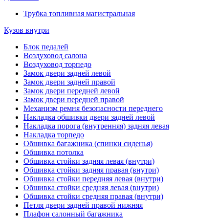
Трубка топливная магистральная
Кузов внутри
Блок педалей
Воздуховод салона
Воздуховод торпедо
Замок двери задней левой
Замок двери задней правой
Замок двери передней левой
Замок двери передней правой
Механизм ремня безопасности переднего
Накладка обшивки двери задней левой
Накладка порога (внутренняя) задняя левая
Накладка торпедо
Обшивка багажника (спинки сиденья)
Обшивка потолка
Обшивка стойки задняя левая (внутри)
Обшивка стойки задняя правая (внутри)
Обшивка стойки передняя левая (внутри)
Обшивка стойки средняя левая (внутри)
Обшивка стойки средняя правая (внутри)
Петля двери задней правой нижняя
Плафон салонный багажника