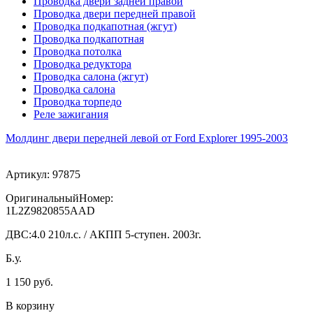
Проводка двери задней правой
Проводка двери передней правой
Проводка подкапотная (жгут)
Проводка подкапотная
Проводка потолка
Проводка редуктора
Проводка салона (жгут)
Проводка салона
Проводка торпедо
Реле зажигания
Молдинг двери передней левой от Ford Explorer 1995-2003
Артикул:
97875
ОригинальныйНомер:
1L2Z9820855AAD
ДВС:
4.0 210л.с. / АКПП 5-ступен. 2003г.
Б.у.
1 150 руб.
В корзину