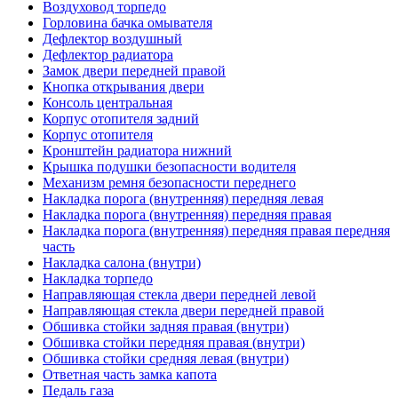
Воздуховод торпедо
Горловина бачка омывателя
Дефлектор воздушный
Дефлектор радиатора
Замок двери передней правой
Кнопка открывания двери
Консоль центральная
Корпус отопителя задний
Корпус отопителя
Кронштейн радиатора нижний
Крышка подушки безопасности водителя
Механизм ремня безопасности переднего
Накладка порога (внутренняя) передняя левая
Накладка порога (внутренняя) передняя правая
Накладка порога (внутренняя) передняя правая передняя
часть
Накладка салона (внутри)
Накладка торпедо
Направляющая стекла двери передней левой
Направляющая стекла двери передней правой
Обшивка стойки задняя правая (внутри)
Обшивка стойки передняя правая (внутри)
Обшивка стойки средняя левая (внутри)
Ответная часть замка капота
Педаль газа