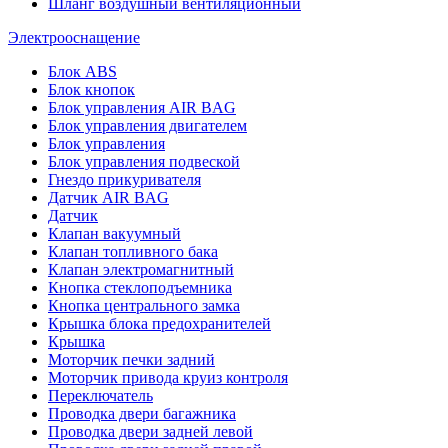
Шланг воздушный вентиляционный
Электрооснащение
Блок ABS
Блок кнопок
Блок управления AIR BAG
Блок управления двигателем
Блок управления
Блок управления подвеской
Гнездо прикуривателя
Датчик AIR BAG
Датчик
Клапан вакуумный
Клапан топливного бака
Клапан электромагнитный
Кнопка стеклоподъемника
Кнопка центрального замка
Крышка блока предохранителей
Крышка
Моторчик печки задний
Моторчик привода круиз контроля
Переключатель
Проводка двери багажника
Проводка двери задней левой