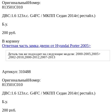
ОригинальныйНомер:
813501C010
ДВС:
1.6 123л.с. G4FC / МКПП Седан 2014г( рестайл.)
Б.у.
200 руб.
В корзину
Ответная часть замка двери от Hyundai Porter 2005>
Деталь так же подходит на следующие модели: 2000-2005,2005>
,2002-2010,2000-2012,2007-2013
Артикул:
310488
ОригинальныйНомер:
813501C010
ДВС:
1.6 123л.с. G4FC / МКПП Седан 2014г( рестайл.)
Б.у.
200 руб.