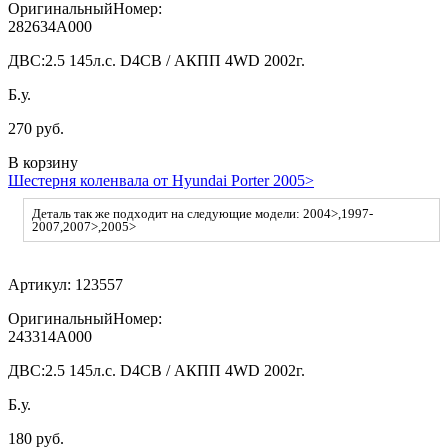
ОригинальныйНомер:
282634A000
ДВС:
2.5 145л.с. D4CB / АКПП 4WD 2002г.
Б.у.
270 руб.
В корзину
Шестерня коленвала от Hyundai Porter 2005>
Деталь так же подходит на следующие модели: 2004>,1997-
2007,2007>,2005>
Артикул:
123557
ОригинальныйНомер:
243314A000
ДВС:
2.5 145л.с. D4CB / АКПП 4WD 2002г.
Б.у.
180 руб.