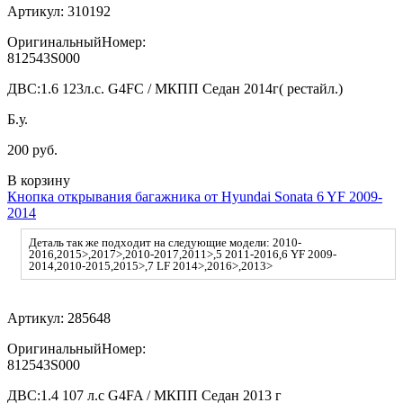
Артикул:
310192
ОригинальныйНомер:
812543S000
ДВС:
1.6 123л.с. G4FC / МКПП Седан 2014г( рестайл.)
Б.у.
200 руб.
В корзину
Кнопка открывания багажника от Hyundai Sonata 6 YF 2009-
2014
Деталь так же подходит на следующие модели: 2010-
2016,2015>,2017>,2010-2017,2011>,5 2011-2016,6 YF 2009-
2014,2010-2015,2015>,7 LF 2014>,2016>,2013>
Артикул:
285648
ОригинальныйНомер:
812543S000
ДВС:
1.4 107 л.с G4FA / МКПП Седан 2013 г