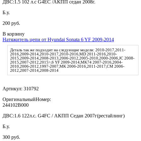
ДВС:
1.5 102 л.с G4EC /АКПП седан 2008г.
Б.у.
200 руб.
В корзину
Натяжитель цепи от Hyundai Sonata 6 YF 2009-2014
Деталь так же подходит на следующие модели: 2010-2017,2011-
2016,2009-2014,2010-2017,2010-2016,MD 2011-2016,2010-
2015,2009-2014,2008-2013,2006-2012,2005-2010,2000-2006,JC 2008-
2015,2007-2012,2015>,6 YF 2009-2014,MK74 2007-2016,2004-
2010,2006-2012,1997-2007,MK 2006-2016,2011-2017,CM 2006-
2012,2007-2014,2008-2014
Артикул:
310792
ОригинальныйНомер:
244102B000
ДВС:
1.6 122л.с. G4FC / АКПП Седан 2007г(рестайлинг)
Б.у.
300 руб.