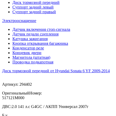
Диск тормозной передний
Суппорт задний левый
Суппорт задний правый
Электрооснащение
Датчик включения стоп-сигнала
Датчик педали сцепления
Катушка зажигания
Кнопка открывания багажника
Конденсатор реле
Концевик двери
Магнитола (штатная)
Проводка подкапотная
Диск тормозной передний от Hyundai Sonata 6 YF 2009-2014
Артикул:
294402
ОригинальныйНомер:
517121M000
ДВС:
2.0 141 л.с G4GC / АКПП Универсал 2007г
Б.у.