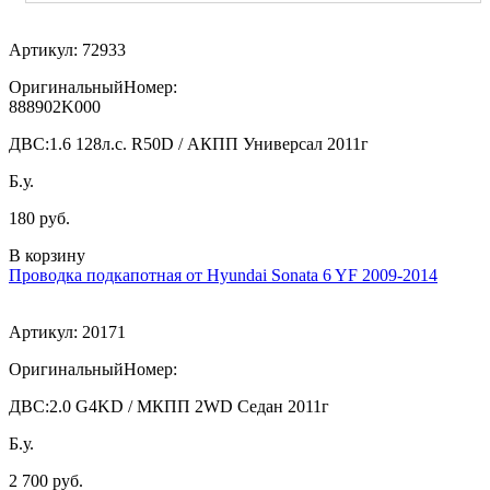
Артикул:
72933
ОригинальныйНомер:
888902K000
ДВС:
1.6 128л.с. R50D / АКПП Универсал 2011г
Б.у.
180 руб.
В корзину
Проводка подкапотная от Hyundai Sonata 6 YF 2009-2014
Артикул:
20171
ОригинальныйНомер:
ДВС:
2.0 G4KD / МКПП 2WD Седан 2011г
Б.у.
2 700 руб.