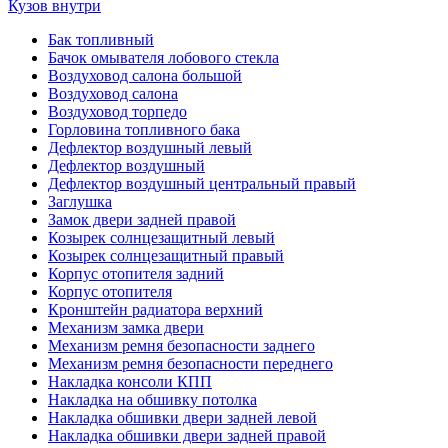
Кузов внутри
Бак топливный
Бачок омывателя лобового стекла
Воздуховод салона большой
Воздуховод салона
Воздуховод торпедо
Горловина топливного бака
Дефлектор воздушный левый
Дефлектор воздушный
Дефлектор воздушный центральный правый
Заглушка
Замок двери задней правой
Козырек солнцезащитный левый
Козырек солнцезащитный правый
Корпус отопителя задний
Корпус отопителя
Кронштейн радиатора верхний
Механизм замка двери
Механизм ремня безопасности заднего
Механизм ремня безопасности переднего
Накладка консоли КПП
Накладка на обшивку потолка
Накладка обшивки двери задней левой
Накладка обшивки двери задней правой