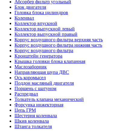
Абсорбер фильтр угольный
Блок двигателя
Головка блока цилиндров
Коленвал
Коллектор впускной
Коллектор выпускной левый
Коллектор выпускной правый
Корпус воздушного фильтра верхняя часть
Корпус воздушного фильтра нижняя часть
Корпус воздушного фильтра
Кронштейн генератора
Крышка головки блока клапанная
Маслозаборник
Направляющая щупа ДВС
Ось коромысел
Поддон масляный двигателя
Поршень с шатуном
Распредвал
Толкатель клапана механический
Форсунка инжекторная
Цепь ГРМ
Шестерня коленвала
Шкив коленвала
Штанга толкателя