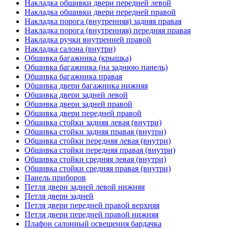
Накладка обшивки двери передней левой
Накладка обшивки двери передней правой
Накладка порога (внутренняя) задняя правая
Накладка порога (внутренняя) передняя правая
Накладка ручки внутренней правой
Накладка салона (внутри)
Обшивка багажника (крышка)
Обшивка багажника (на заднюю панель)
Обшивка багажника правая
Обшивка двери багажника нижняя
Обшивка двери задней левой
Обшивка двери задней правой
Обшивка двери передней правой
Обшивка стойки задняя левая (внутри)
Обшивка стойки задняя правая (внутри)
Обшивка стойки передняя левая (внутри)
Обшивка стойки передняя правая (внутри)
Обшивка стойки средняя левая (внутри)
Обшивка стойки средняя правая (внутри)
Панель приборов
Петля двери задней левой нижняя
Петля двери задней
Петля двери передней правой верхняя
Петля двери передней правой нижняя
Плафон салонный освещения бардачка