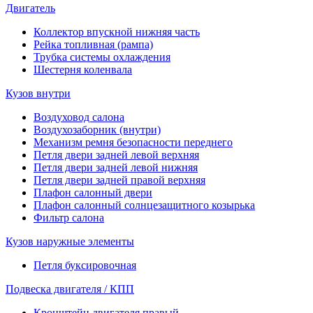
Двигатель
Коллектор впускной нижняя часть
Рейка топливная (рампа)
Трубка системы охлаждения
Шестерня коленвала
Кузов внутри
Воздуховод салона
Воздухозаборник (внутри)
Механизм ремня безопасности переднего
Петля двери задней левой верхняя
Петля двери задней левой нижняя
Петля двери задней правой верхняя
Плафон салонный двери
Плафон салонный солнцезащитного козырька
Фильтр салона
Кузов наружные элементы
Петля буксировочная
Подвеска двигателя / КПП
Кронштейн двигателя правый