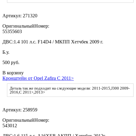
Артикул:
271320
ОригинальныйНомер:
55355603
ДВС:
1.4 101 л.с. F14D4 / МКПП Хетчбек 2009 г.
Б.у.
500 руб.
В корзину
Кронштейн от Opel Zafira C 2011>
Деталь так же подходит на следующие модели: 2011-2015,J300 2009-
2016,C 2011>,2013>
Артикул:
258959
ОригинальныйНомер:
543012
ДВС:
1.6 115 л.с. A16XER АКПП / Хетчбек 2012г.