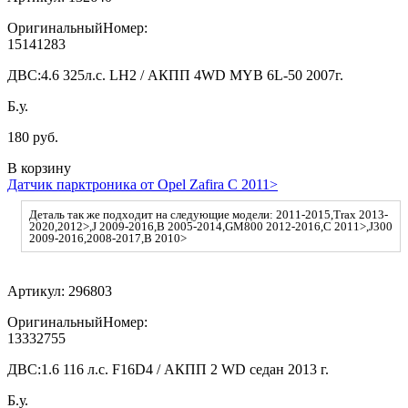
ОригинальныйНомер:
15141283
ДВС:
4.6 325л.с. LH2 / АКПП 4WD MYB 6L-50 2007г.
Б.у.
180 руб.
В корзину
Датчик парктроника от Opel Zafira C 2011>
Деталь так же подходит на следующие модели: 2011-2015,Trax 2013-
2020,2012>,J 2009-2016,B 2005-2014,GM800 2012-2016,C 2011>,J300
2009-2016,2008-2017,B 2010>
Артикул:
296803
ОригинальныйНомер:
13332755
ДВС:
1.6 116 л.с. F16D4 / АКПП 2 WD седан 2013 г.
Б.у.