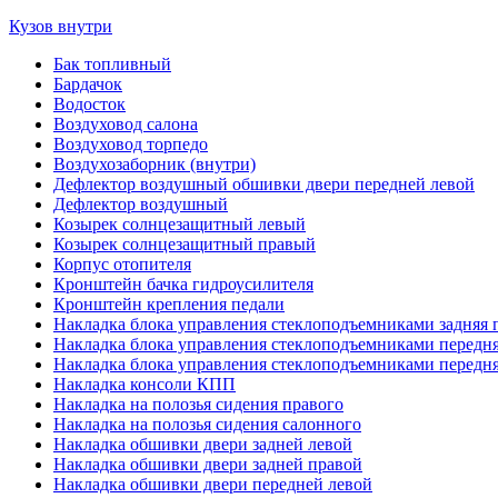
Кузов внутри
Бак топливный
Бардачок
Водосток
Воздуховод салона
Воздуховод торпедо
Воздухозаборник (внутри)
Дефлектор воздушный обшивки двери передней левой
Дефлектор воздушный
Козырек солнцезащитный левый
Козырек солнцезащитный правый
Корпус отопителя
Кронштейн бачка гидроусилителя
Кронштейн крепления педали
Накладка блока управления стеклоподъемниками задняя 
Накладка блока управления стеклоподъемниками передня
Накладка блока управления стеклоподъемниками передня
Накладка консоли КПП
Накладка на полозья сидения правого
Накладка на полозья сидения салонного
Накладка обшивки двери задней левой
Накладка обшивки двери задней правой
Накладка обшивки двери передней левой