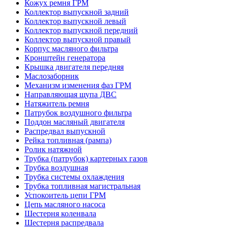
Кожух ремня ГРМ
Коллектор выпускной задний
Коллектор выпускной левый
Коллектор выпускной передний
Коллектор выпускной правый
Корпус масляного фильтра
Кронштейн генератора
Крышка двигателя передняя
Маслозаборник
Механизм изменения фаз ГРМ
Направляющая щупа ДВС
Натяжитель ремня
Патрубок воздушного фильтра
Поддон масляный двигателя
Распредвал выпускной
Рейка топливная (рампа)
Ролик натяжной
Трубка (патрубок) картерных газов
Трубка воздушная
Трубка системы охлаждения
Трубка топливная магистральная
Успокоитель цепи ГРМ
Цепь масляного насоса
Шестерня коленвала
Шестерня распредвала