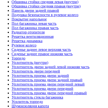
Обшивка стойки средняя левая (внутри)
Обшивка стойки средняя правая (внутри)
Панель двери задней правой
Подушка безопасности в рулевое колесо
Покрытие напольное
Пол багажника левая часть
Пол багажника правая часть
Радиатор отопителя
Решетка вентиляционная
Решетка динамика
Рулевое колесо
Сиденье заднее левое верхняя часть
Сиденье заднее правое нижняя часть
Торпедо
Уплотнитель (внутри)
Уплотнитель двери задней левой нижняя часть
Уплотнитель двери передней
Уплотнитель проема двери задний
Уплотнитель проема двери задний правый
Уплотнитель проема двери передний левый
Уплотнитель проема двери передний
Уплотнитель проема двери передний правый
Уплотнитель стекла багажника
Усилитель торпедо
Шумоизоляция капота