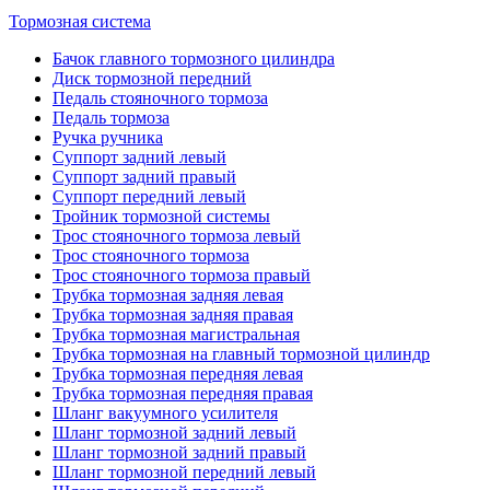
Тормозная система
Бачок главного тормозного цилиндра
Диск тормозной передний
Педаль стояночного тормоза
Педаль тормоза
Ручка ручника
Суппорт задний левый
Суппорт задний правый
Суппорт передний левый
Тройник тормозной системы
Трос стояночного тормоза левый
Трос стояночного тормоза
Трос стояночного тормоза правый
Трубка тормозная задняя левая
Трубка тормозная задняя правая
Трубка тормозная магистральная
Трубка тормозная на главный тормозной цилиндр
Трубка тормозная передняя левая
Трубка тормозная передняя правая
Шланг вакуумного усилителя
Шланг тормозной задний левый
Шланг тормозной задний правый
Шланг тормозной передний левый