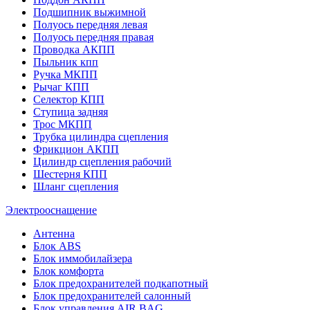
Подшипник выжимной
Полуось передняя левая
Полуось передняя правая
Проводка АКПП
Пыльник кпп
Ручка МКПП
Рычаг КПП
Селектор КПП
Ступица задняя
Трос МКПП
Трубка цилиндра сцепления
Фрикцион АКПП
Цилиндр сцепления рабочий
Шестерня КПП
Шланг сцепления
Электрооснащение
Антенна
Блок ABS
Блок иммобилайзера
Блок комфорта
Блок предохранителей подкапотный
Блок предохранителей салонный
Блок управления AIR BAG