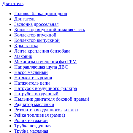
Двигатель
Головка блока цилиндров
Двигатель
Заслонка дроссельная
Коллектор впускной нижняя часть
Коллектор впускной
Коллектор выпускной
Крыльчатка
Лента крепления бензобака
Маховик
Механизм изменения фаз ГРМ
Направляющая щупа ДВС
Насос масляный
Натяжитель ремня
Натяжитель цепи
Патрубок воздушного фильтра
Патрубок воздушный
Пыльник двигателя боковой правый
Радиатор масляный
Резонатор воздушного фильтра
Рейка топливная (рампа)
Ролик натяжной
Трубка воздушная
Трубка масляная