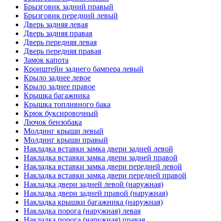
Брызговик задний правый
Брызговик передний левый
Дверь задняя левая
Дверь задняя правая
Дверь передняя левая
Дверь передняя правая
Замок капота
Кронштейн заднего бампера левый
Крыло заднее левое
Крыло заднее правое
Крышка багажника
Крышка топливного бака
Крюк буксировочный
Лючок бензобака
Молдинг крыши левый
Молдинг крыши правый
Накладка вставки замка двери задней левой
Накладка вставки замка двери задней правой
Накладка вставки замка двери передней левой
Накладка вставки замка двери передней правой
Накладка двери задней левой (наружная)
Накладка двери задней правой (наружная)
Накладка крышки багажника (наружная)
Накладка порога (наружная) левая
Накладка порога (наружная) правая