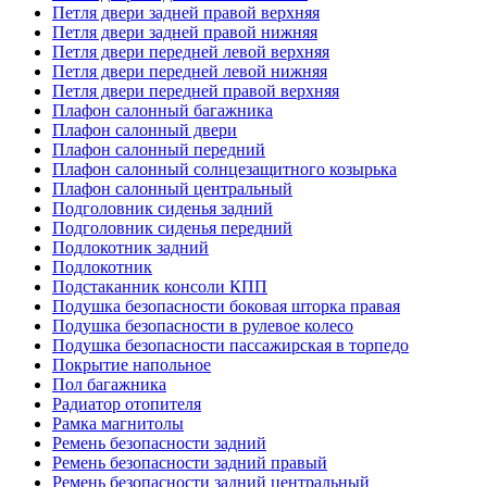
Петля двери задней правой верхняя
Петля двери задней правой нижняя
Петля двери передней левой верхняя
Петля двери передней левой нижняя
Петля двери передней правой верхняя
Плафон салонный багажника
Плафон салонный двери
Плафон салонный передний
Плафон салонный солнцезащитного козырька
Плафон салонный центральный
Подголовник сиденья задний
Подголовник сиденья передний
Подлокотник задний
Подлокотник
Подстаканник консоли КПП
Подушка безопасности боковая шторка правая
Подушка безопасности в рулевое колесо
Подушка безопасности пассажирская в торпедо
Покрытие напольное
Пол багажника
Радиатор отопителя
Рамка магнитолы
Ремень безопасности задний
Ремень безопасности задний правый
Ремень безопасности задний центральный