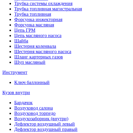
Трубка системы охлаждения
Трубка топливная магистральная
Трубка топливная
Форсунка инжекторная
Форсунка масляная
Цепь ГРМ
Цепь масляного насоса
Шайба
Шестерня коленвала
Шестерня масляного насоса
Шланг картерных газов
Щуп масляный
Инструмент
Ключ баллонный
Кузов внутри
Бардачок
Воздуховод салона
Воздуховод торпедо
Воздухозаборник (внутри)
Дефлектор воздушный левый
Дефлектор воздушный правый