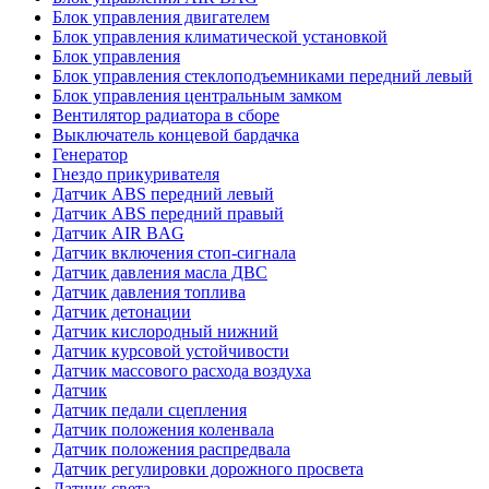
Блок управления двигателем
Блок управления климатической установкой
Блок управления
Блок управления стеклоподъемниками передний левый
Блок управления центральным замком
Вентилятор радиатора в сборе
Выключатель концевой бардачка
Генератор
Гнездо прикуривателя
Датчик ABS передний левый
Датчик ABS передний правый
Датчик AIR BAG
Датчик включения стоп-сигнала
Датчик давления масла ДВС
Датчик давления топлива
Датчик детонации
Датчик кислородный нижний
Датчик курсовой устойчивости
Датчик массового расхода воздуха
Датчик
Датчик педали сцепления
Датчик положения коленвала
Датчик положения распредвала
Датчик регулировки дорожного просвета
Датчик света