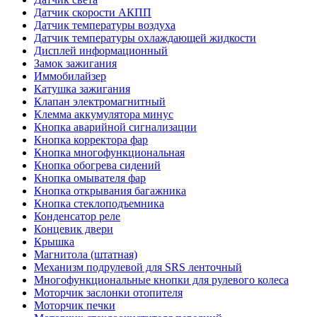
Датчик скорости АКПП
Датчик температуры воздуха
Датчик температуры охлаждающей жидкости
Дисплей информационный
Замок зажигания
Иммобилайзер
Катушка зажигания
Клапан электромагнитный
Клемма аккумулятора минус
Кнопка аварийной сигнализации
Кнопка корректора фар
Кнопка многофункциональная
Кнопка обогрева сидений
Кнопка омывателя фар
Кнопка открывания багажника
Кнопка стеклоподъемника
Конденсатор реле
Концевик двери
Крышка
Магнитола (штатная)
Механизм подрулевой для SRS ленточный
Многофункциональные кнопки для рулевого колеса
Моторчик заслонки отопителя
Моторчик печки