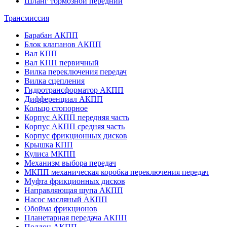
Шланг тормозной передний
Трансмиссия
Барабан АКПП
Блок клапанов АКПП
Вал КПП
Вал КПП первичный
Вилка переключения передач
Вилка сцепления
Гидротрансформатор АКПП
Дифференциал АКПП
Кольцо стопорное
Корпус АКПП передняя часть
Корпус АКПП средняя часть
Корпус фрикционных дисков
Крышка КПП
Кулиса МКПП
Механизм выбора передач
МКПП механическая коробка переключения передач
Муфта фрикционных дисков
Направляющая щупа АКПП
Насос масляный АКПП
Обойма фрикционов
Планетарная передача АКПП
Поддон АКПП