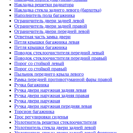
Накладка решетки радиатора
Накладка стекла заднего левого (бархотка)
Наполнитель пола багажника
Ограничитель двери задней левой
Ограничитель двери задней правой
Ограничитель двери передней левой
Ответная часть замка двери
Петля крышки багажника левая
Петля крышки багажника
Поводок стеклоочистителя передний левый
Поводок стеклоочистителя передний правый
Порог со стойкой левый
Порог со стойкой правый
Пыльник переднего крыла левого
Рамка передней противотуманной фары правой
Ручка багажника
Ручка двери наружная задняя левая
Ручка двери наружная задняя правая
Ручка двери наружная
Ручка двери наружная передняя левая
Торсион багажника
Трос регулировки сиденья
Уплотнитель решетки стеклоочистителя
Уплотнитель стекла двери задней левой
Уплотнитель стекла двери задней левой форточки