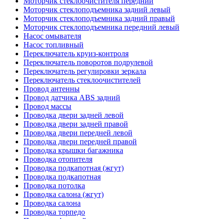
Моторчик стеклоочистителя передний
Моторчик стеклоподъемника задний левый
Моторчик стеклоподъемника задний правый
Моторчик стеклоподъемника передний левый
Насос омывателя
Насос топливный
Переключатель круиз-контроля
Переключатель поворотов подрулевой
Переключатель регулировки зеркала
Переключатель стеклоочистителей
Провод антенны
Провод датчика ABS задний
Провод массы
Проводка двери задней левой
Проводка двери задней правой
Проводка двери передней левой
Проводка двери передней правой
Проводка крышки багажника
Проводка отопителя
Проводка подкапотная (жгут)
Проводка подкапотная
Проводка потолка
Проводка салона (жгут)
Проводка салона
Проводка торпедо