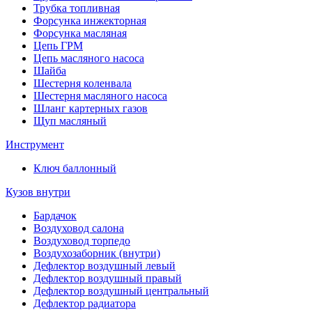
Трубка топливная
Форсунка инжекторная
Форсунка масляная
Цепь ГРМ
Цепь масляного насоса
Шайба
Шестерня коленвала
Шестерня масляного насоса
Шланг картерных газов
Щуп масляный
Инструмент
Ключ баллонный
Кузов внутри
Бардачок
Воздуховод салона
Воздуховод торпедо
Воздухозаборник (внутри)
Дефлектор воздушный левый
Дефлектор воздушный правый
Дефлектор воздушный центральный
Дефлектор радиатора