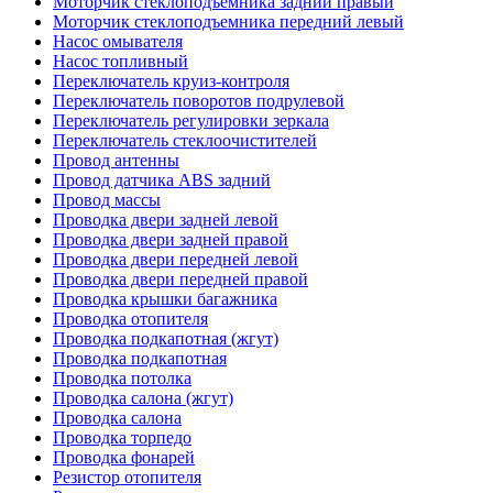
Моторчик стеклоподъемника задний правый
Моторчик стеклоподъемника передний левый
Насос омывателя
Насос топливный
Переключатель круиз-контроля
Переключатель поворотов подрулевой
Переключатель регулировки зеркала
Переключатель стеклоочистителей
Провод антенны
Провод датчика ABS задний
Провод массы
Проводка двери задней левой
Проводка двери задней правой
Проводка двери передней левой
Проводка двери передней правой
Проводка крышки багажника
Проводка отопителя
Проводка подкапотная (жгут)
Проводка подкапотная
Проводка потолка
Проводка салона (жгут)
Проводка салона
Проводка торпедо
Проводка фонарей
Резистор отопителя