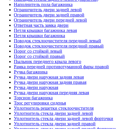
Наполнитель пола багажника
Ограничитель двери задней левой
Ограничитель двери задней правой
Ограничитель двери передней левой
Ответная часть замка двери
Петля крышки багажника левая
Петля крышки багажника
Поводок стеклоочистителя передний левый
Поводок стеклоочистителя передний правый
Порог со стойкой левый
Порог со стойкой правый
Пыльник переднего крыла левого
Рамка передней противотуманной фары правой
Ручка багажника
Ручка двери наружная задняя левая
Ручка двери наружная задняя правая
Ручка двери наружная
Ручка двери наружная передняя левая
Торсион багажника
Трос регулировки сиденья
Уплотнитель решетки стеклоочистителя
Уплотнитель стекла двери задней левой
Уплотнитель стекла двери задней левой форточки
Уплотнитель стекла двери задней правой
Уплотнитель стекла двери задней правой форточки