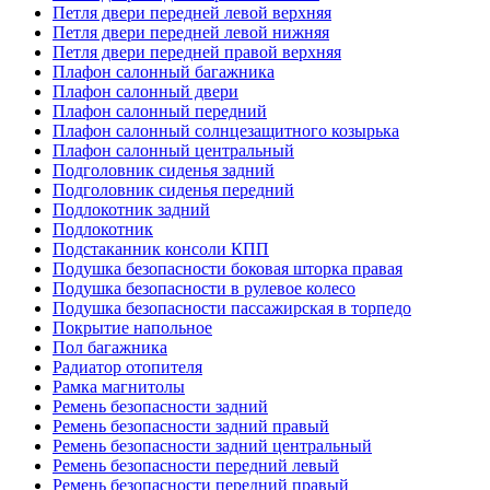
Петля двери передней левой верхняя
Петля двери передней левой нижняя
Петля двери передней правой верхняя
Плафон салонный багажника
Плафон салонный двери
Плафон салонный передний
Плафон салонный солнцезащитного козырька
Плафон салонный центральный
Подголовник сиденья задний
Подголовник сиденья передний
Подлокотник задний
Подлокотник
Подстаканник консоли КПП
Подушка безопасности боковая шторка правая
Подушка безопасности в рулевое колесо
Подушка безопасности пассажирская в торпедо
Покрытие напольное
Пол багажника
Радиатор отопителя
Рамка магнитолы
Ремень безопасности задний
Ремень безопасности задний правый
Ремень безопасности задний центральный
Ремень безопасности передний левый
Ремень безопасности передний правый