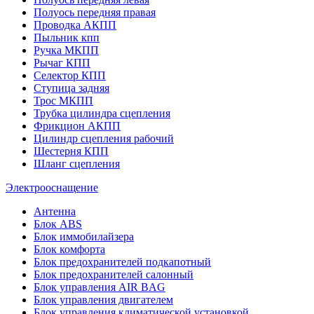
Полуось передняя правая
Проводка АКПП
Пыльник кпп
Ручка МКПП
Рычаг КПП
Селектор КПП
Ступица задняя
Трос МКПП
Трубка цилиндра сцепления
Фрикцион АКПП
Цилиндр сцепления рабочий
Шестерня КПП
Шланг сцепления
Электрооснащение
Антенна
Блок ABS
Блок иммобилайзера
Блок комфорта
Блок предохранителей подкапотный
Блок предохранителей салонный
Блок управления AIR BAG
Блок управления двигателем
Блок управления климатической установкой