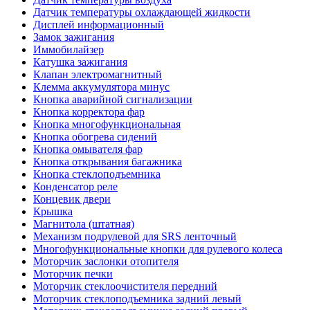
Датчик температуры охлаждающей жидкости
Дисплей информационный
Замок зажигания
Иммобилайзер
Катушка зажигания
Клапан электромагнитный
Клемма аккумулятора минус
Кнопка аварийной сигнализации
Кнопка корректора фар
Кнопка многофункциональная
Кнопка обогрева сидений
Кнопка омывателя фар
Кнопка открывания багажника
Кнопка стеклоподъемника
Конденсатор реле
Концевик двери
Крышка
Магнитола (штатная)
Механизм подрулевой для SRS ленточный
Многофункциональные кнопки для рулевого колеса
Моторчик заслонки отопителя
Моторчик печки
Моторчик стеклоочистителя передний
Моторчик стеклоподъемника задний левый