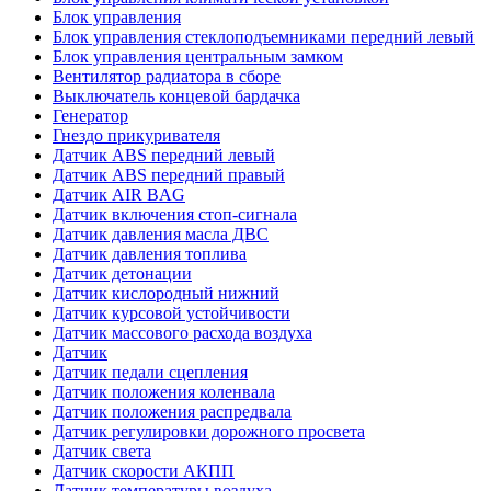
Блок управления
Блок управления стеклоподъемниками передний левый
Блок управления центральным замком
Вентилятор радиатора в сборе
Выключатель концевой бардачка
Генератор
Гнездо прикуривателя
Датчик ABS передний левый
Датчик ABS передний правый
Датчик AIR BAG
Датчик включения стоп-сигнала
Датчик давления масла ДВС
Датчик давления топлива
Датчик детонации
Датчик кислородный нижний
Датчик курсовой устойчивости
Датчик массового расхода воздуха
Датчик
Датчик педали сцепления
Датчик положения коленвала
Датчик положения распредвала
Датчик регулировки дорожного просвета
Датчик света
Датчик скорости АКПП
Датчик температуры воздуха