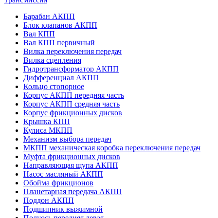
Барабан АКПП
Блок клапанов АКПП
Вал КПП
Вал КПП первичный
Вилка переключения передач
Вилка сцепления
Гидротрансформатор АКПП
Дифференциал АКПП
Кольцо стопорное
Корпус АКПП передняя часть
Корпус АКПП средняя часть
Корпус фрикционных дисков
Крышка КПП
Кулиса МКПП
Механизм выбора передач
МКПП механическая коробка переключения передач
Муфта фрикционных дисков
Направляющая щупа АКПП
Насос масляный АКПП
Обойма фрикционов
Планетарная передача АКПП
Поддон АКПП
Подшипник выжимной
Полуось передняя левая