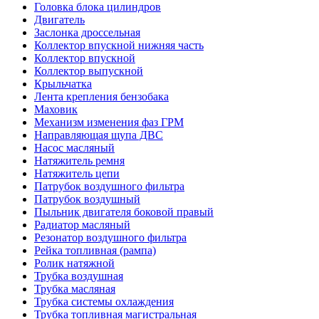
Головка блока цилиндров
Двигатель
Заслонка дроссельная
Коллектор впускной нижняя часть
Коллектор впускной
Коллектор выпускной
Крыльчатка
Лента крепления бензобака
Маховик
Механизм изменения фаз ГРМ
Направляющая щупа ДВС
Насос масляный
Натяжитель ремня
Натяжитель цепи
Патрубок воздушного фильтра
Патрубок воздушный
Пыльник двигателя боковой правый
Радиатор масляный
Резонатор воздушного фильтра
Рейка топливная (рампа)
Ролик натяжной
Трубка воздушная
Трубка масляная
Трубка системы охлаждения
Трубка топливная магистральная