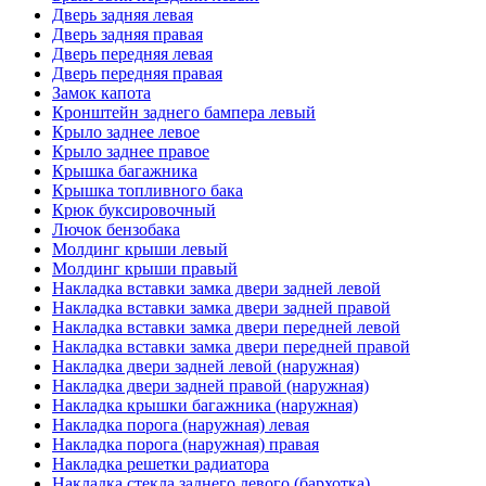
Дверь задняя левая
Дверь задняя правая
Дверь передняя левая
Дверь передняя правая
Замок капота
Кронштейн заднего бампера левый
Крыло заднее левое
Крыло заднее правое
Крышка багажника
Крышка топливного бака
Крюк буксировочный
Лючок бензобака
Молдинг крыши левый
Молдинг крыши правый
Накладка вставки замка двери задней левой
Накладка вставки замка двери задней правой
Накладка вставки замка двери передней левой
Накладка вставки замка двери передней правой
Накладка двери задней левой (наружная)
Накладка двери задней правой (наружная)
Накладка крышки багажника (наружная)
Накладка порога (наружная) левая
Накладка порога (наружная) правая
Накладка решетки радиатора
Накладка стекла заднего левого (бархотка)