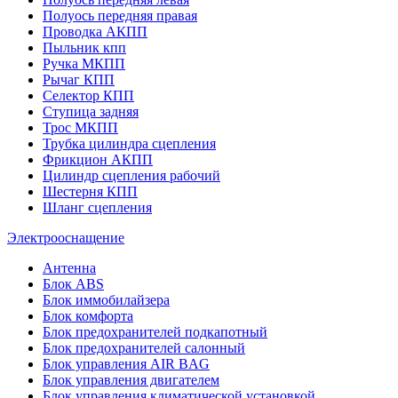
Полуось передняя правая
Проводка АКПП
Пыльник кпп
Ручка МКПП
Рычаг КПП
Селектор КПП
Ступица задняя
Трос МКПП
Трубка цилиндра сцепления
Фрикцион АКПП
Цилиндр сцепления рабочий
Шестерня КПП
Шланг сцепления
Электрооснащение
Антенна
Блок ABS
Блок иммобилайзера
Блок комфорта
Блок предохранителей подкапотный
Блок предохранителей салонный
Блок управления AIR BAG
Блок управления двигателем
Блок управления климатической установкой