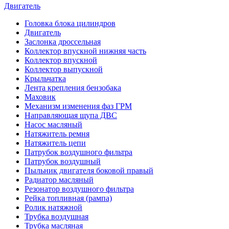
Двигатель
Головка блока цилиндров
Двигатель
Заслонка дроссельная
Коллектор впускной нижняя часть
Коллектор впускной
Коллектор выпускной
Крыльчатка
Лента крепления бензобака
Маховик
Механизм изменения фаз ГРМ
Направляющая щупа ДВС
Насос масляный
Натяжитель ремня
Натяжитель цепи
Патрубок воздушного фильтра
Патрубок воздушный
Пыльник двигателя боковой правый
Радиатор масляный
Резонатор воздушного фильтра
Рейка топливная (рампа)
Ролик натяжной
Трубка воздушная
Трубка масляная