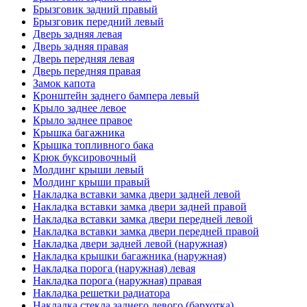
Брызговик задний правый
Брызговик передний левый
Дверь задняя левая
Дверь задняя правая
Дверь передняя левая
Дверь передняя правая
Замок капота
Кронштейн заднего бампера левый
Крыло заднее левое
Крыло заднее правое
Крышка багажника
Крышка топливного бака
Крюк буксировочный
Молдинг крыши левый
Молдинг крыши правый
Накладка вставки замка двери задней левой
Накладка вставки замка двери задней правой
Накладка вставки замка двери передней левой
Накладка вставки замка двери передней правой
Накладка двери задней левой (наружная)
Накладка крышки багажника (наружная)
Накладка порога (наружная) левая
Накладка порога (наружная) правая
Накладка решетки радиатора
Накладка стекла заднего левого (бархотка)