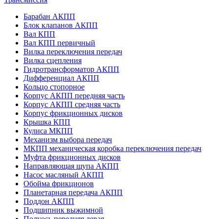
Барабан АКПП
Блок клапанов АКПП
Вал КПП
Вал КПП первичный
Вилка переключения передач
Вилка сцепления
Гидротрансформатор АКПП
Дифференциал АКПП
Кольцо стопорное
Корпус АКПП передняя часть
Корпус АКПП средняя часть
Корпус фрикционных дисков
Крышка КПП
Кулиса МКПП
Механизм выбора передач
МКПП механическая коробка переключения передач
Муфта фрикционных дисков
Направляющая щупа АКПП
Насос масляный АКПП
Обойма фрикционов
Планетарная передача АКПП
Поддон АКПП
Подшипник выжимной
Полуось передняя левая