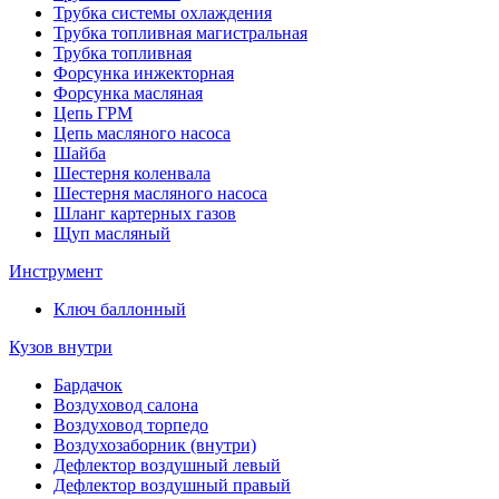
Трубка системы охлаждения
Трубка топливная магистральная
Трубка топливная
Форсунка инжекторная
Форсунка масляная
Цепь ГРМ
Цепь масляного насоса
Шайба
Шестерня коленвала
Шестерня масляного насоса
Шланг картерных газов
Щуп масляный
Инструмент
Ключ баллонный
Кузов внутри
Бардачок
Воздуховод салона
Воздуховод торпедо
Воздухозаборник (внутри)
Дефлектор воздушный левый
Дефлектор воздушный правый