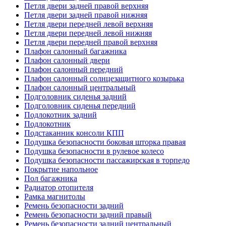
Петля двери задней правой верхняя
Петля двери задней правой нижняя
Петля двери передней левой верхняя
Петля двери передней левой нижняя
Петля двери передней правой верхняя
Плафон салонный багажника
Плафон салонный двери
Плафон салонный передний
Плафон салонный солнцезащитного козырька
Плафон салонный центральный
Подголовник сиденья задний
Подголовник сиденья передний
Подлокотник задний
Подлокотник
Подстаканник консоли КПП
Подушка безопасности боковая шторка правая
Подушка безопасности в рулевое колесо
Подушка безопасности пассажирская в торпедо
Покрытие напольное
Пол багажника
Радиатор отопителя
Рамка магнитолы
Ремень безопасности задний
Ремень безопасности задний правый
Ремень безопасности задний центральный