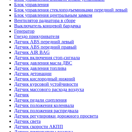
Блок управления
Блок управления стеклоподъемниками передний левый
Блок управления центральным замком
Вентилятор радиатора в сборе
Выключатель концевой бардачка
Генератор
Гнездо прикуривателя
Датчик ABS передний левый
Датчик ABS передний правый
Датчик AIR BAG
Датчик включения стоп-сигнала
Датчик давления масла ДВС
Датчик давления топлива
Датчик детонации
Датчик кислородный нижний
Датчик курсовой устойчивости
Датчик массового расхода воздуха
Датчик
Датчик педали сцепления
Датчик положения коленвала
Датчик положения распредвала
Датчик регулировки дорожного просвета
Датчик света
Датчик скорости АКПП
Датчик температуры воздуха