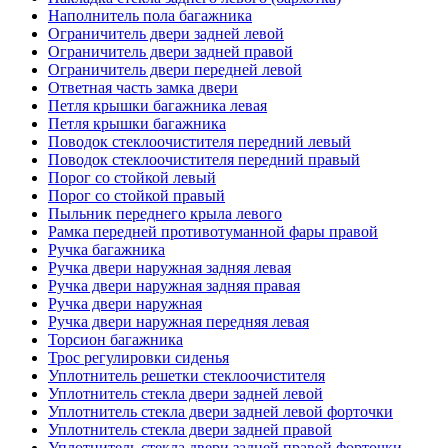
Наполнитель пола багажника
Ограничитель двери задней левой
Ограничитель двери задней правой
Ограничитель двери передней левой
Ответная часть замка двери
Петля крышки багажника левая
Петля крышки багажника
Поводок стеклоочистителя передний левый
Поводок стеклоочистителя передний правый
Порог со стойкой левый
Порог со стойкой правый
Пыльник переднего крыла левого
Рамка передней противотуманной фары правой
Ручка багажника
Ручка двери наружная задняя левая
Ручка двери наружная задняя правая
Ручка двери наружная
Ручка двери наружная передняя левая
Торсион багажника
Трос регулировки сиденья
Уплотнитель решетки стеклоочистителя
Уплотнитель стекла двери задней левой
Уплотнитель стекла двери задней левой форточки
Уплотнитель стекла двери задней правой
Уплотнитель стекла двери задней правой форточки