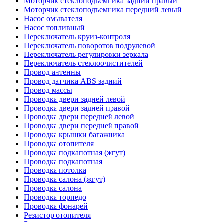
Моторчик стеклоподъемника задний правый
Моторчик стеклоподъемника передний левый
Насос омывателя
Насос топливный
Переключатель круиз-контроля
Переключатель поворотов подрулевой
Переключатель регулировки зеркала
Переключатель стеклоочистителей
Провод антенны
Провод датчика ABS задний
Провод массы
Проводка двери задней левой
Проводка двери задней правой
Проводка двери передней левой
Проводка двери передней правой
Проводка крышки багажника
Проводка отопителя
Проводка подкапотная (жгут)
Проводка подкапотная
Проводка потолка
Проводка салона (жгут)
Проводка салона
Проводка торпедо
Проводка фонарей
Резистор отопителя