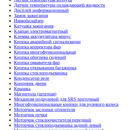
Датчик температуры охлаждающей жидкости
Дисплей информационный
Замок зажигания
Иммобилайзер
Катушка зажигания
Клапан электромагнитный
Клемма аккумулятора минус
Кнопка аварийной сигнализации
Кнопка корректора фар
Кнопка многофункциональная
Кнопка обогрева сидений
Кнопка омывателя фар
Кнопка открывания багажника
Кнопка стеклоподъемника
Конденсатор реле
Концевик двери
Крышка
Магнитола (штатная)
Механизм подрулевой для SRS ленточный
Многофункциональные кнопки для рулевого колеса
Моторчик заслонки отопителя
Моторчик печки
Моторчик стеклоочистителя передний
Моторчик стеклоподъемника задний левый