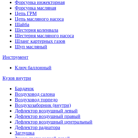
Форсунка инжекторная
Форсунка масляная
Цепь ГРМ
Цепь масляного насоса
Шайба
Шестерня коленвала
Шестерня масляного насоса
Шланг картерных газов
Щуп масляный
Инструмент
Ключ баллонный
Кузов внутри
Бардачок
Воздуховод салона
Воздуховод торпедо
Воздухозаборник (внутри)
Дефлектор воздушный левый
Дефлектор воздушный правый
Дефлектор воздушный центральный
Дефлектор радиатора
Заглушка