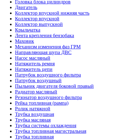
Головка блока цилиндров
Двигатель
Коллектор впускной нижняя часть
Коллектор впускной
Коллектор выпускной
Крыльчатка
Лента крепления бензобака
Маховик
Механизм изменения фаз ГРМ
Направляющая щупа ДВС
Насос масляный
Натяжитель ремня
Натяжитель цепи
Патрубок воздушного фильтра
Патрубок воздушный
Пыльник двигателя боковой правый
Радиатор масляный
Резонатор воздушного фильтра
Рейка топливная (рампа)
Ролик натяжной
Трубка воздушная
Трубка масляная
Трубка системы охлаждения
Трубка топливная магистральная
Трубка топливная