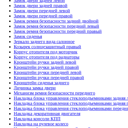
Замок двери задней левой
Замок двери задней правой
Замок двери передней левой
Замок двери передней правой
Замок ремня безопасности задний двойной
Замок ремня безопасности передний левый
Замок ремня безопасности передний правый
Замок сиденья
Зеркало заднего вида салонное
Козырек солнцезащитный правый
Корпус отопителя под моторчик
Корпус отопителя под радиаторы
Кронштейн ручки задней левой
Кронштейн ручки задней правой
Кронштейн ручки передней левой
Кронштейн ручки передней правой
Кронштейн сиденья заднего
Личинка замка двери
Механизм ремня безопасности переднего
Накладка блока управления стеклоподъемниками задняя 
Накладка блока управления стеклоподъемниками задняя 
Накладка блока управления стеклоподъемниками передня
Накладка декоративная двигателя
Накладка консоли КПП
Накладка на рулевое колесо