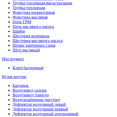
Трубка топливная магистральная
Трубка топливная
Форсунка инжекторная
Форсунка масляная
Цепь ГРМ
Цепь масляного насоса
Шайба
Шестерня коленвала
Шестерня масляного насоса
Шланг картерных газов
Щуп масляный
Инструмент
Ключ баллонный
Кузов внутри
Бардачок
Воздуховод салона
Воздуховод торпедо
Воздухозаборник (внутри)
Дефлектор воздушный левый
Дефлектор воздушный правый
Дефлектор воздушный центральный