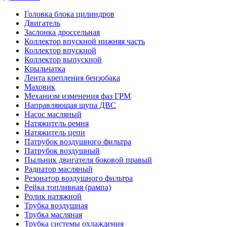
Головка блока цилиндров
Двигатель
Заслонка дроссельная
Коллектор впускной нижняя часть
Коллектор впускной
Коллектор выпускной
Крыльчатка
Лента крепления бензобака
Маховик
Механизм изменения фаз ГРМ
Направляющая щупа ДВС
Насос масляный
Натяжитель ремня
Натяжитель цепи
Патрубок воздушного фильтра
Патрубок воздушный
Пыльник двигателя боковой правый
Радиатор масляный
Резонатор воздушного фильтра
Рейка топливная (рампа)
Ролик натяжной
Трубка воздушная
Трубка масляная
Трубка системы охлаждения