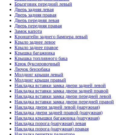
Брызговик передний левый
Дверь задняя левая
Дверь задняя правая
Дверь передняя левая
Дверь передняя правая
Замок капота
Кронштейн заднего бампера левый
Крыло заднее левое
Крыло заднее правое
Крышка багажника
Крышка топливного бака
Крюк буксировочный
Лючок бензобака
Молдинг крыши левый
Молдинг крыши правый
Накладка вставки замка двери задней левой
Накладка вставки замка двери задней правой
Накладка вставки замка двери передней левой
Накладка вставки замка двери передней правой
Накладка двери задней левой (наружная)
Накладка двери задней правой (наружная)
Накладка крышки багажника (наружная)
Накладка порога (наружная) левая
Накладка порога (наружная) правая
Накладка решетки радиатора