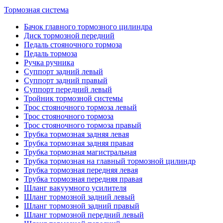
Тормозная система
Бачок главного тормозного цилиндра
Диск тормозной передний
Педаль стояночного тормоза
Педаль тормоза
Ручка ручника
Суппорт задний левый
Суппорт задний правый
Суппорт передний левый
Тройник тормозной системы
Трос стояночного тормоза левый
Трос стояночного тормоза
Трос стояночного тормоза правый
Трубка тормозная задняя левая
Трубка тормозная задняя правая
Трубка тормозная магистральная
Трубка тормозная на главный тормозной цилиндр
Трубка тормозная передняя левая
Трубка тормозная передняя правая
Шланг вакуумного усилителя
Шланг тормозной задний левый
Шланг тормозной задний правый
Шланг тормозной передний левый