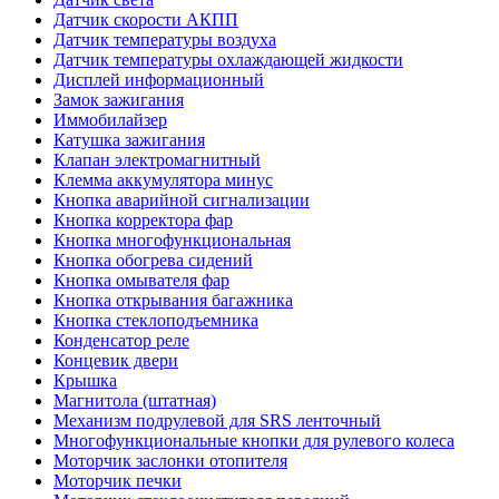
Датчик скорости АКПП
Датчик температуры воздуха
Датчик температуры охлаждающей жидкости
Дисплей информационный
Замок зажигания
Иммобилайзер
Катушка зажигания
Клапан электромагнитный
Клемма аккумулятора минус
Кнопка аварийной сигнализации
Кнопка корректора фар
Кнопка многофункциональная
Кнопка обогрева сидений
Кнопка омывателя фар
Кнопка открывания багажника
Кнопка стеклоподъемника
Конденсатор реле
Концевик двери
Крышка
Магнитола (штатная)
Механизм подрулевой для SRS ленточный
Многофункциональные кнопки для рулевого колеса
Моторчик заслонки отопителя
Моторчик печки