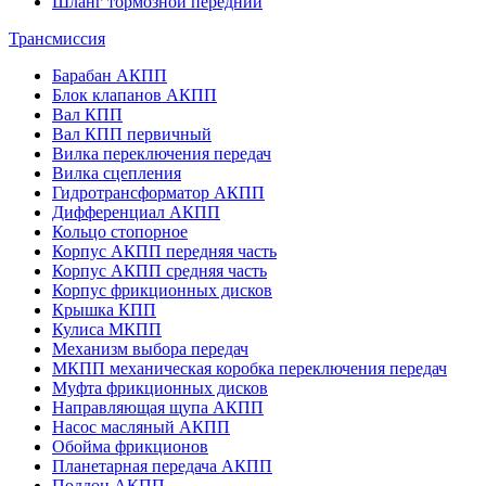
Шланг тормозной передний
Трансмиссия
Барабан АКПП
Блок клапанов АКПП
Вал КПП
Вал КПП первичный
Вилка переключения передач
Вилка сцепления
Гидротрансформатор АКПП
Дифференциал АКПП
Кольцо стопорное
Корпус АКПП передняя часть
Корпус АКПП средняя часть
Корпус фрикционных дисков
Крышка КПП
Кулиса МКПП
Механизм выбора передач
МКПП механическая коробка переключения передач
Муфта фрикционных дисков
Направляющая щупа АКПП
Насос масляный АКПП
Обойма фрикционов
Планетарная передача АКПП
Поддон АКПП