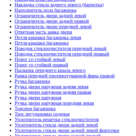
Накладка стекла заднего левого (бархотка)
Наполнитель пола багажника
Ограничитель двери задней левой
Ограничитель двери задней правой
Ограничитель двери передней левой
Ответная часть замка двери
Петля крышки багажника левая
Петля крышки багажника
Поводок стеклоочистителя передний левый
Поводок стеклоочистителя передний правый
Порог со стойкой левый
Порог со стойкой правый
Пыльник переднего крыла левого
Рамка передней противотуманной фары правой
Ручка багажника
Ручка двери наружная задняя левая
Ручка двери наружная задняя правая
Ручка двери наружная
Ручка двери наружная передняя левая
Торсион багажника
Трос регулировки сиденья
Уплотнитель решетки стеклоочистителя
Уплотнитель стекла двери задней левой
Уплотнитель стекла двери задней левой форточки
Уплотнитель стекла двери задней правой