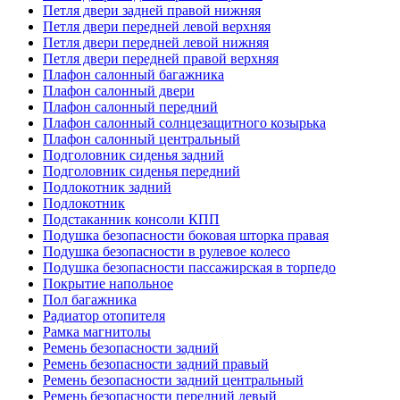
Петля двери задней правой нижняя
Петля двери передней левой верхняя
Петля двери передней левой нижняя
Петля двери передней правой верхняя
Плафон салонный багажника
Плафон салонный двери
Плафон салонный передний
Плафон салонный солнцезащитного козырька
Плафон салонный центральный
Подголовник сиденья задний
Подголовник сиденья передний
Подлокотник задний
Подлокотник
Подстаканник консоли КПП
Подушка безопасности боковая шторка правая
Подушка безопасности в рулевое колесо
Подушка безопасности пассажирская в торпедо
Покрытие напольное
Пол багажника
Радиатор отопителя
Рамка магнитолы
Ремень безопасности задний
Ремень безопасности задний правый
Ремень безопасности задний центральный
Ремень безопасности передний левый