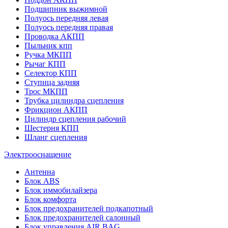
Подшипник выжимной
Полуось передняя левая
Полуось передняя правая
Проводка АКПП
Пыльник кпп
Ручка МКПП
Рычаг КПП
Селектор КПП
Ступица задняя
Трос МКПП
Трубка цилиндра сцепления
Фрикцион АКПП
Цилиндр сцепления рабочий
Шестерня КПП
Шланг сцепления
Электрооснащение
Антенна
Блок ABS
Блок иммобилайзера
Блок комфорта
Блок предохранителей подкапотный
Блок предохранителей салонный
Блок управления AIR BAG