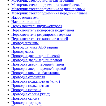
Моторчик стеклоочистителя передний
Моторчик стеклоподъемника задний левый
Моторчик стеклоподъемника задний правый
Моторчик стеклоподъемника передний левый
Насос омывателя
Насос топливный
Переключатель круиз-контроля
Переключатель поворотов подрулевой
Переключатель регулировки зеркала
Переключатель стеклоочистителей
Провод антенны
Провод датчика ABS задний
Провод массы
Проводка двери задней левой
Проводка двери задней правой
Проводка двери передней левой
Проводка двери передней правой
Проводка крышки багажника
Проводка отопителя
Проводка подкапотная (жгут)
Проводка подкапотная
Проводка потолка
Проводка салона (жгут)
Проводка салона
Проводка торпедо