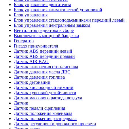
Блок управления двигателем
Блок управления климатической установкой
Блок управления
Блок управления стеклоподъемниками передний левый
Блок управления центральным замком
Вентилятор радиатора в сборе
Выключатель концевой бардачка
Генератор
Гнездо прикуривателя
Датчик ABS передний левый
Датчик ABS передний правый
Датчик AIR BAG
Датчик включения стоп-сигнала
Датчик давления масла ДВС
Датчик давления топлива
Датчик детонации
Датчик кислородный нижний
Датчик курсовой устойчивости
Датчик массового расхода воздуха
Датчик
Датчик педали сцепления
Датчик положения коленвала
Датчик положения распредвала
Датчик регулировки дорожного просвета
Датчик света