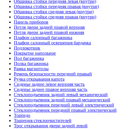
Обшивка стойки передняя левая (внутри)
Обшивка стойки передняя правая (внутри)
Обшивка стойки средняя левая (внутри)
Обшивка стойки средняя правая (внутри)
Панель приборов
Петля двери задней правой верхняя
Петля двери задней правой нижняя
Плафон салонный багажника
Плафон салонный освещения бардачка
Подлокотник
Покрытие напольное
Пол багажника
Полка багажника
Рамка магнитолы
Ремень безопасности передний правый
Ручка открывания капота
Сиденье заднее левое верхняя часть
Сиденье заднее правое верхняя часть
Стеклоподъемник задний левый механический
Стеклоподъемник задний правый механический
Стеклоподъемник передний левый электрический
Стеклоподъемник передний правый электрический
Торпедо
Трапеция стеклоочистителей
Трос открывания двери задней левой