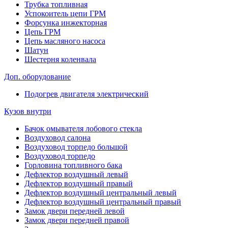
Трубка топливная
Успокоитель цепи ГРМ
Форсунка инжекторная
Цепь ГРМ
Цепь масляного насоса
Шатун
Шестерня коленвала
Доп. оборудование
Подогрев двигателя электрический
Кузов внутри
Бачок омывателя лобового стекла
Воздуховод салона
Воздуховод торпедо большой
Воздуховод торпедо
Горловина топливного бака
Дефлектор воздушный левый
Дефлектор воздушный правый
Дефлектор воздушный центральный левый
Дефлектор воздушный центральный правый
Замок двери передней левой
Замок двери передней правой