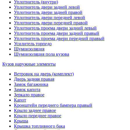
Уплотнитель (внутри)
Уплотнитель двери задней левой
Уплотнитель двери задней правой
Уплотнитель двери передней левой
Уплотнитель двери передней правой
Уплотнитель проема двери задний левый
Уплотнитель проема двери задний правый
Уплотнитель проема двери передний правый
Усилитель торпедо
Шумоизоляция
Шумоизоляция пола кузова
Кузов наружные элементы
Ветровик на дверь (комплект)
Дверь задняя правая
Замок багажника
Замок капота
Зеркало правое
Капот
Кронштейн переднего бампера правый
Крыло заднее правое
Крыло переднее правое
Крыша
Крышка топливного бака