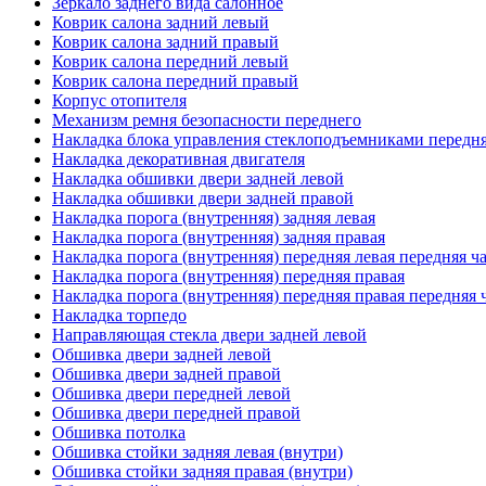
Зеркало заднего вида салонное
Коврик салона задний левый
Коврик салона задний правый
Коврик салона передний левый
Коврик салона передний правый
Корпус отопителя
Механизм ремня безопасности переднего
Накладка блока управления стеклоподъемниками передня
Накладка декоративная двигателя
Накладка обшивки двери задней левой
Накладка обшивки двери задней правой
Накладка порога (внутренняя) задняя левая
Накладка порога (внутренняя) задняя правая
Накладка порога (внутренняя) передняя левая передняя ч
Накладка порога (внутренняя) передняя правая
Накладка порога (внутренняя) передняя правая передняя 
Накладка торпедо
Направляющая стекла двери задней левой
Обшивка двери задней левой
Обшивка двери задней правой
Обшивка двери передней левой
Обшивка двери передней правой
Обшивка потолка
Обшивка стойки задняя левая (внутри)
Обшивка стойки задняя правая (внутри)