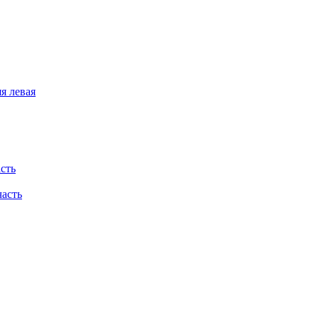
я левая
асть
часть