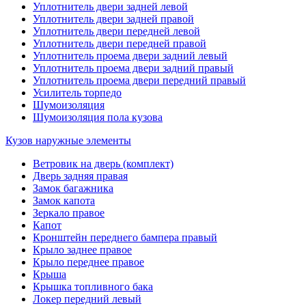
Уплотнитель двери задней левой
Уплотнитель двери задней правой
Уплотнитель двери передней левой
Уплотнитель двери передней правой
Уплотнитель проема двери задний левый
Уплотнитель проема двери задний правый
Уплотнитель проема двери передний правый
Усилитель торпедо
Шумоизоляция
Шумоизоляция пола кузова
Кузов наружные элементы
Ветровик на дверь (комплект)
Дверь задняя правая
Замок багажника
Замок капота
Зеркало правое
Капот
Кронштейн переднего бампера правый
Крыло заднее правое
Крыло переднее правое
Крыша
Крышка топливного бака
Локер передний левый