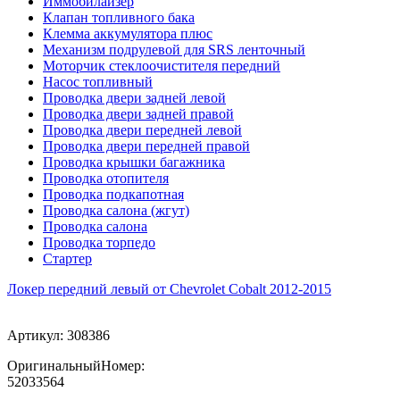
Иммобилайзер
Клапан топливного бака
Клемма аккумулятора плюс
Механизм подрулевой для SRS ленточный
Моторчик стеклоочистителя передний
Насос топливный
Проводка двери задней левой
Проводка двери задней правой
Проводка двери передней левой
Проводка двери передней правой
Проводка крышки багажника
Проводка отопителя
Проводка подкапотная
Проводка салона (жгут)
Проводка салона
Проводка торпедо
Стартер
Локер передний левый от Chevrolet Cobalt 2012-2015
Артикул:
308386
ОригинальныйНомер:
52033564