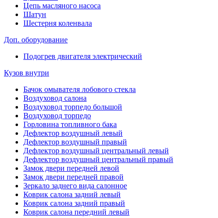
Цепь масляного насоса
Шатун
Шестерня коленвала
Доп. оборудование
Подогрев двигателя электрический
Кузов внутри
Бачок омывателя лобового стекла
Воздуховод салона
Воздуховод торпедо большой
Воздуховод торпедо
Горловина топливного бака
Дефлектор воздушный левый
Дефлектор воздушный правый
Дефлектор воздушный центральный левый
Дефлектор воздушный центральный правый
Замок двери передней левой
Замок двери передней правой
Зеркало заднего вида салонное
Коврик салона задний левый
Коврик салона задний правый
Коврик салона передний левый