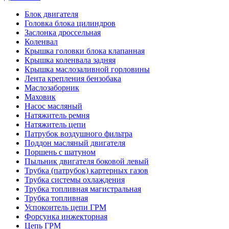
Блок двигателя
Головка блока цилиндров
Заслонка дроссельная
Коленвал
Крышка головки блока клапанная
Крышка коленвала задняя
Крышка маслозаливной горловины
Лента крепления бензобака
Маслозаборник
Маховик
Насос масляный
Натяжитель ремня
Натяжитель цепи
Патрубок воздушного фильтра
Поддон масляный двигателя
Поршень с шатуном
Пыльник двигателя боковой левый
Трубка (патрубок) картерных газов
Трубка системы охлаждения
Трубка топливная магистральная
Трубка топливная
Успокоитель цепи ГРМ
Форсунка инжекторная
Цепь ГРМ