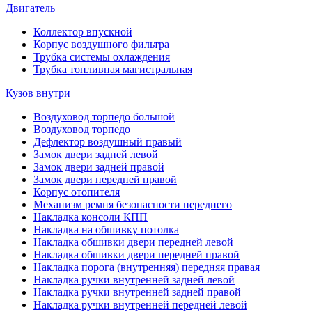
Двигатель
Коллектор впускной
Корпус воздушного фильтра
Трубка системы охлаждения
Трубка топливная магистральная
Кузов внутри
Воздуховод торпедо большой
Воздуховод торпедо
Дефлектор воздушный правый
Замок двери задней левой
Замок двери задней правой
Замок двери передней правой
Корпус отопителя
Механизм ремня безопасности переднего
Накладка консоли КПП
Накладка на обшивку потолка
Накладка обшивки двери передней левой
Накладка обшивки двери передней правой
Накладка порога (внутренняя) передняя правая
Накладка ручки внутренней задней левой
Накладка ручки внутренней задней правой
Накладка ручки внутренней передней левой