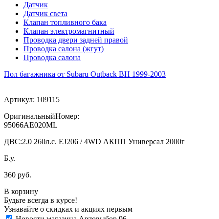
Датчик
Датчик света
Клапан топливного бака
Клапан электромагнитный
Проводка двери задней правой
Проводка салона (жгут)
Проводка салона
Пол багажника от Subaru Outback BH 1999-2003
Артикул:
109115
ОригинальныйНомер:
95066AE020ML
ДВС:
2.0 260л.с. EJ206 / 4WD АКПП Универсал 2000г
Б.у.
360 руб.
В корзину
Будьте всегда в курсе!
Узнавайте о скидках и акциях первым
Новости магазина Автовыбор 96