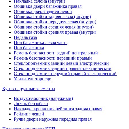
Накладка салона (внутри)
Обшивка двери багажника правая
Обшивка двери задней левой
Обшивка стойки задняя левая (внутри)
Обшивка стойки передняя левая (внутри)
Обшивка стойки средняя левая (внутри)
Обшивка стойки средняя правая (внутри)
Педаль газа
Пол багажника левая часть
Пол багажника
Ремень безопасности задний центральный
Ремень безопасности передний правый
Стеклоподъемник задний левый электрический
Стеклоподъемник задний правый электрический
Стеклоподъемник передний правый электрический
Усилитель торпедо
Кузов наружные элементы
Воздухозаборник (наружный)
Лючок бензобака
Накладка крепления рейлинга задняя правая
Рейлинг левый
Ручка двери наружная передняя правая
Подвеска двигателя / КПП