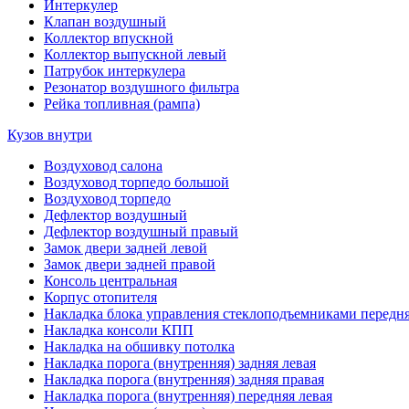
Интеркулер
Клапан воздушный
Коллектор впускной
Коллектор выпускной левый
Патрубок интеркулера
Резонатор воздушного фильтра
Рейка топливная (рампа)
Кузов внутри
Воздуховод салона
Воздуховод торпедо большой
Воздуховод торпедо
Дефлектор воздушный
Дефлектор воздушный правый
Замок двери задней левой
Замок двери задней правой
Консоль центральная
Корпус отопителя
Накладка блока управления стеклоподъемниками передня
Накладка консоли КПП
Накладка на обшивку потолка
Накладка порога (внутренняя) задняя левая
Накладка порога (внутренняя) задняя правая
Накладка порога (внутренняя) передняя левая