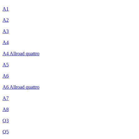
A1
A2
A3
A4
A4 Allroad quattro
A5
A6
A6 Allroad quattro
A7
A8
Q3
Q5