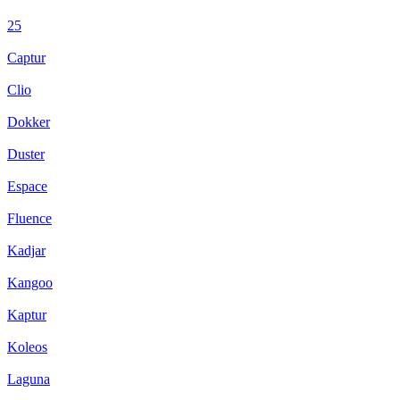
25
Captur
Clio
Dokker
Duster
Espace
Fluence
Kadjar
Kangoo
Kaptur
Koleos
Laguna