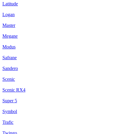
Latitude
Logan
Master
Megane
Modus
Safrane
Sandero
Scenic
Scenic RX4
Super 5
Symbol
Trafic
Twingo