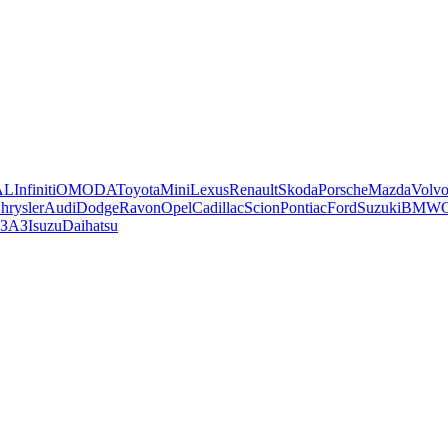
AL
Infiniti
OMODA
Toyota
Mini
Lexus
Renault
Skoda
Porsche
Mazda
Volv
hrysler
Audi
Dodge
Ravon
Opel
Cadillac
Scion
Pontiac
Ford
Suzuki
BMW
ЗАЗ
Isuzu
Daihatsu