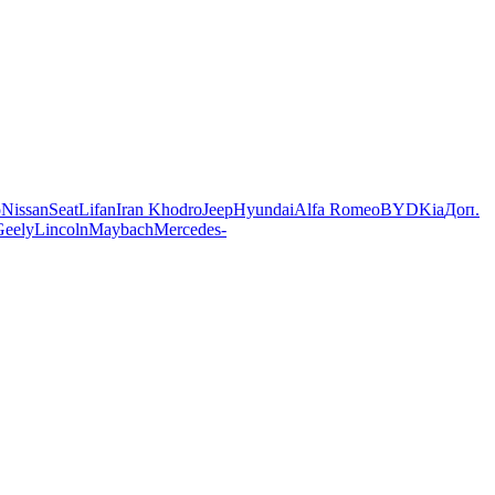
o
Nissan
Seat
Lifan
Iran Khodro
Jeep
Hyundai
Alfa Romeo
BYD
Kia
Доп.
Geely
Lincoln
Maybach
Mercedes-