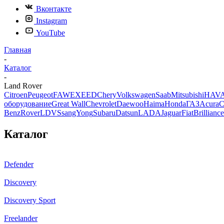
Вконтакте
Instagram
YouTube
Главная
-
Каталог
-
Land Rover
Citroen
Peugeot
FAW
EXEED
Chery
Volkswagen
Saab
Mitsubishi
HAV
оборудование
Great Wall
Chevrolet
Daewoo
Haima
Honda
ГАЗ
Acura
C
Benz
Rover
LDV
SsangYong
Subaru
Datsun
LADA
Jaguar
Fiat
Brilliance
Каталог
Defender
Discovery
Discovery Sport
Freelander