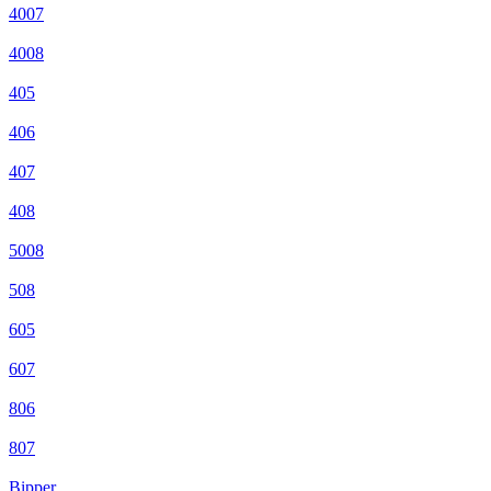
4007
4008
405
406
407
408
5008
508
605
607
806
807
Bipper