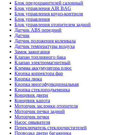
Блок предохранителей салонный
Блок управления AIR BAG
Блок управления круиз-контроля
Блок управления
Блок управления отопителем задний
Датчик ABS передний
Датчик
Датчик положения коленвала
Датчик температуры воздуха
Замок зажигания
Клапан топливного бака
Клапан электромагнитный
Клемма аккумулятора плюс
Кнопка корректора фар
Кнопка люка
Кнопка многофункциональная
Кнопка стеклоподъемника
Концевик двери
Концевик капота
Моторчик заслонки отопителя
Моторчик печки задний
Моторчик печки
Насос омывателя
Переключатель стеклоочистителей
Проводка двери багажника