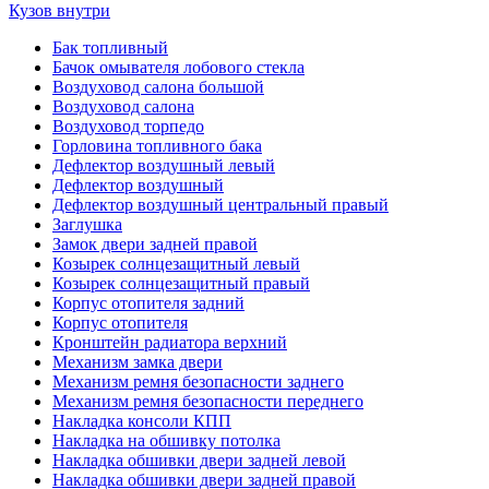
Кузов внутри
Бак топливный
Бачок омывателя лобового стекла
Воздуховод салона большой
Воздуховод салона
Воздуховод торпедо
Горловина топливного бака
Дефлектор воздушный левый
Дефлектор воздушный
Дефлектор воздушный центральный правый
Заглушка
Замок двери задней правой
Козырек солнцезащитный левый
Козырек солнцезащитный правый
Корпус отопителя задний
Корпус отопителя
Кронштейн радиатора верхний
Механизм замка двери
Механизм ремня безопасности заднего
Механизм ремня безопасности переднего
Накладка консоли КПП
Накладка на обшивку потолка
Накладка обшивки двери задней левой
Накладка обшивки двери задней правой