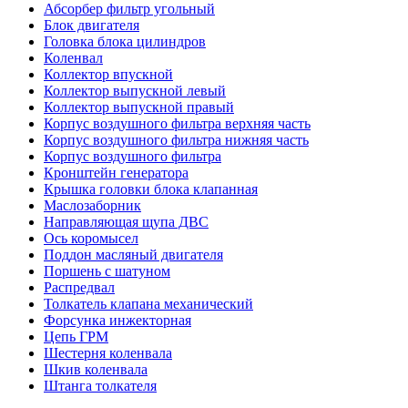
Абсорбер фильтр угольный
Блок двигателя
Головка блока цилиндров
Коленвал
Коллектор впускной
Коллектор выпускной левый
Коллектор выпускной правый
Корпус воздушного фильтра верхняя часть
Корпус воздушного фильтра нижняя часть
Корпус воздушного фильтра
Кронштейн генератора
Крышка головки блока клапанная
Маслозаборник
Направляющая щупа ДВС
Ось коромысел
Поддон масляный двигателя
Поршень с шатуном
Распредвал
Толкатель клапана механический
Форсунка инжекторная
Цепь ГРМ
Шестерня коленвала
Шкив коленвала
Штанга толкателя