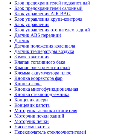
Блок предохранителей подкапотный
Блок предохранителей салонный
Блок управления AIR BAG
Блок управления круиз-контроля
Блок управления
Блок управления отопителем задний
Датчик ABS передний
Датчик
Датчик положения коленвала
Датчик температуры воздуха
Замок зажигания
Клапан топливного бака
Клапан электромагнитный
Клемма аккумулятора плюс
Кнопка корректора фар
Кнопка люка
Кнопка многофункциональная
Кнопка стеклоподъемника
Концевик двери
Концевик капота
Моторчик заслонки отопителя
Моторчик печки задний
Моторчик печки
Насос омывателя
Переключатель стеклоочистителей