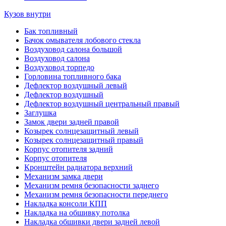
Кузов внутри
Бак топливный
Бачок омывателя лобового стекла
Воздуховод салона большой
Воздуховод салона
Воздуховод торпедо
Горловина топливного бака
Дефлектор воздушный левый
Дефлектор воздушный
Дефлектор воздушный центральный правый
Заглушка
Замок двери задней правой
Козырек солнцезащитный левый
Козырек солнцезащитный правый
Корпус отопителя задний
Корпус отопителя
Кронштейн радиатора верхний
Механизм замка двери
Механизм ремня безопасности заднего
Механизм ремня безопасности переднего
Накладка консоли КПП
Накладка на обшивку потолка
Накладка обшивки двери задней левой