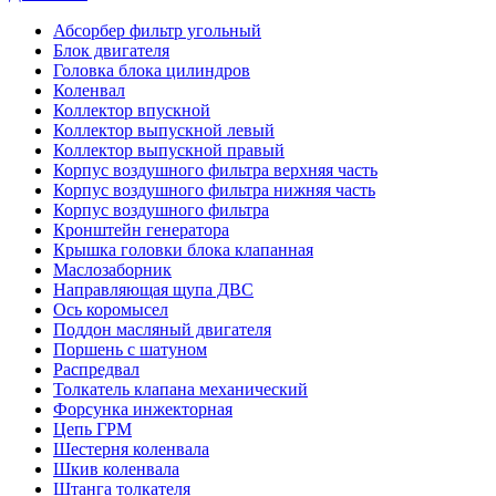
Абсорбер фильтр угольный
Блок двигателя
Головка блока цилиндров
Коленвал
Коллектор впускной
Коллектор выпускной левый
Коллектор выпускной правый
Корпус воздушного фильтра верхняя часть
Корпус воздушного фильтра нижняя часть
Корпус воздушного фильтра
Кронштейн генератора
Крышка головки блока клапанная
Маслозаборник
Направляющая щупа ДВС
Ось коромысел
Поддон масляный двигателя
Поршень с шатуном
Распредвал
Толкатель клапана механический
Форсунка инжекторная
Цепь ГРМ
Шестерня коленвала
Шкив коленвала
Штанга толкателя