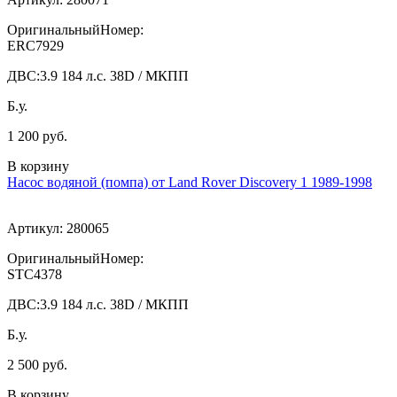
ОригинальныйНомер:
ERC7929
ДВС:
3.9 184 л.с. 38D / МКПП
Б.у.
1 200 руб.
В корзину
Насос водяной (помпа) от Land Rover Discovery 1 1989-1998
Артикул:
280065
ОригинальныйНомер:
STC4378
ДВС:
3.9 184 л.с. 38D / МКПП
Б.у.
2 500 руб.
В корзину