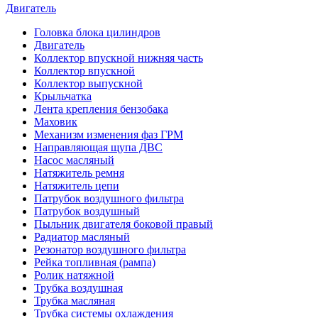
Двигатель
Головка блока цилиндров
Двигатель
Коллектор впускной нижняя часть
Коллектор впускной
Коллектор выпускной
Крыльчатка
Лента крепления бензобака
Маховик
Механизм изменения фаз ГРМ
Направляющая щупа ДВС
Насос масляный
Натяжитель ремня
Натяжитель цепи
Патрубок воздушного фильтра
Патрубок воздушный
Пыльник двигателя боковой правый
Радиатор масляный
Резонатор воздушного фильтра
Рейка топливная (рампа)
Ролик натяжной
Трубка воздушная
Трубка масляная
Трубка системы охлаждения