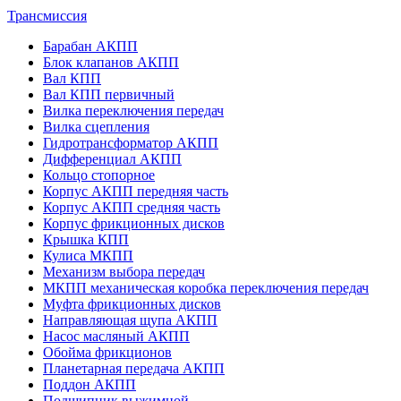
Трансмиссия
Барабан АКПП
Блок клапанов АКПП
Вал КПП
Вал КПП первичный
Вилка переключения передач
Вилка сцепления
Гидротрансформатор АКПП
Дифференциал АКПП
Кольцо стопорное
Корпус АКПП передняя часть
Корпус АКПП средняя часть
Корпус фрикционных дисков
Крышка КПП
Кулиса МКПП
Механизм выбора передач
МКПП механическая коробка переключения передач
Муфта фрикционных дисков
Направляющая щупа АКПП
Насос масляный АКПП
Обойма фрикционов
Планетарная передача АКПП
Поддон АКПП
Подшипник выжимной