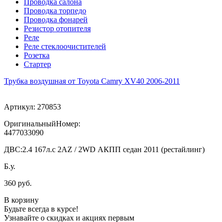
Проводка салона
Проводка торпедо
Проводка фонарей
Резистор отопителя
Реле
Реле стеклоочистителей
Розетка
Стартер
Трубка воздушная от Toyota Camry XV40 2006-2011
Артикул:
270853
ОригинальныйНомер:
4477033090
ДВС:
2.4 167л.с 2AZ / 2WD АКПП седан 2011 (рестайлинг)
Б.у.
360 руб.
В корзину
Будьте всегда в курсе!
Узнавайте о скидках и акциях первым