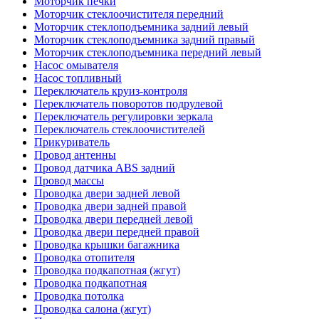
Моторчик печки
Моторчик стеклоочистителя передний
Моторчик стеклоподъемника задний левый
Моторчик стеклоподъемника задний правый
Моторчик стеклоподъемника передний левый
Насос омывателя
Насос топливный
Переключатель круиз-контроля
Переключатель поворотов подрулевой
Переключатель регулировки зеркала
Переключатель стеклоочистителей
Прикуриватель
Провод антенны
Провод датчика ABS задний
Провод массы
Проводка двери задней левой
Проводка двери задней правой
Проводка двери передней левой
Проводка двери передней правой
Проводка крышки багажника
Проводка отопителя
Проводка подкапотная (жгут)
Проводка подкапотная
Проводка потолка
Проводка салона (жгут)