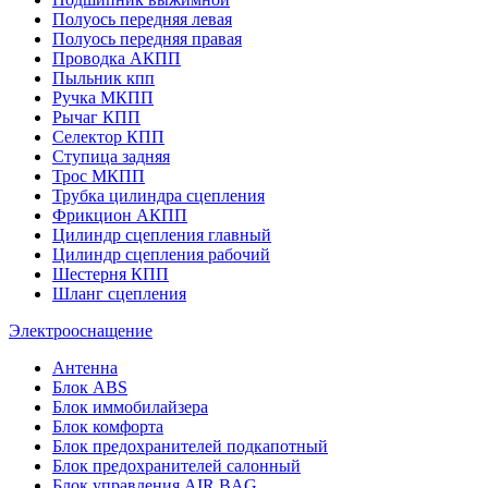
Полуось передняя левая
Полуось передняя правая
Проводка АКПП
Пыльник кпп
Ручка МКПП
Рычаг КПП
Селектор КПП
Ступица задняя
Трос МКПП
Трубка цилиндра сцепления
Фрикцион АКПП
Цилиндр сцепления главный
Цилиндр сцепления рабочий
Шестерня КПП
Шланг сцепления
Электрооснащение
Антенна
Блок ABS
Блок иммобилайзера
Блок комфорта
Блок предохранителей подкапотный
Блок предохранителей салонный
Блок управления AIR BAG