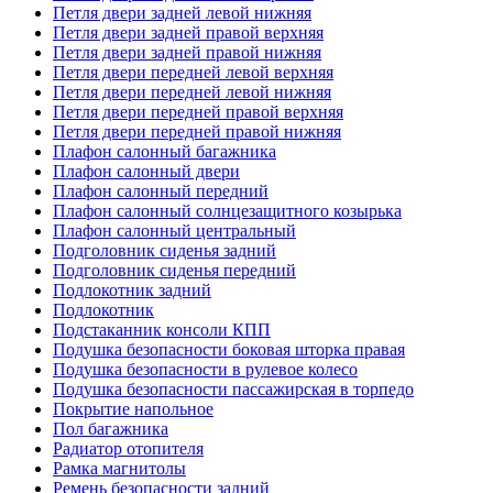
Петля двери задней левой нижняя
Петля двери задней правой верхняя
Петля двери задней правой нижняя
Петля двери передней левой верхняя
Петля двери передней левой нижняя
Петля двери передней правой верхняя
Петля двери передней правой нижняя
Плафон салонный багажника
Плафон салонный двери
Плафон салонный передний
Плафон салонный солнцезащитного козырька
Плафон салонный центральный
Подголовник сиденья задний
Подголовник сиденья передний
Подлокотник задний
Подлокотник
Подстаканник консоли КПП
Подушка безопасности боковая шторка правая
Подушка безопасности в рулевое колесо
Подушка безопасности пассажирская в торпедо
Покрытие напольное
Пол багажника
Радиатор отопителя
Рамка магнитолы
Ремень безопасности задний