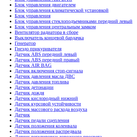
Блок управления двигателем
Блок управления климатической установкой
Блок управления
Блок управления стеклоподъемниками передний левый
Блок управления центральным замком
Вентилятор радиатора в сборе
Выключатель концевой бардачка
Генератор
Гнездо прикуривателя
Датчик ABS передний левый
Датчик ABS передний правый
Датчик AIR BAG
Датчик включения стоп-сигнала
Датчик давления масла ДВС
Датчик давления топлива
Датчик детонации
Датчик дождя
Датчик кислородный нижний
Датчик курсовой устойчивости
Датчик массового расхода воздуха
Датчик
Датчик педали сцепления
Датчик положения коленвала
Датчик положения распредвала
Датчик регулировки дорожного просвета