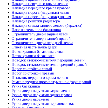
Накладка переднего крыла левого
Накладка переднего крыла правого
Накладка порога (наружная) левая
Накладка порога (наружная) правая
Накладка решетки радиатора
Накладка стекла заднего левого (бархотка)
Наполнитель пола багажника
Ограничитель двери задней левой
Ограничитель двери задней правой
Ограничитель двери передней левой
Ответная часть замка двери
Петля крышки багажника левая
Петля крышки багажника
Поводок стеклоочистителя передний левый
Поводок стеклоочистителя передний правый
Порог со стойкой левый
Порог со стойкой правый
Пыльник переднего крыла левого
Рамка передней противотуманной фары правой
Ручка багажника
Ручка двери наружная задняя левая
Ручка двери наружная задняя правая
Ручка двери наружная
Ручка двери наружная передняя левая
Торсион багажника