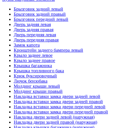
Брызговик задний левый
Брызговик задний правый
Брызговик передний левый
Дверь задняя левая
Дверь задняя правая
Дверь передняя левая
Дверь передняя правая
Замок капота
Кронштейн заднего бампера левый
Крыло заднее левое
Крыло заднее правое
Крышка багажника
Крышка топливного бака
Крюк буксировочный
Лючок бензобака
Молдинг крыши левый
Молдинг крыши правый
Накладка вставки замка двери задней левой
Накладка вставки замка двери задней правой
Накладка вставки замка двери передней левой
Накладка вставки замка двери передней правой
Накладка двери задней левой (наружная)
Накладка двери задней правой (наружная)
Накладка крышки багажника (наружная)