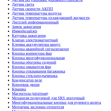
Датчик света
Датчик скорости АКПП
Датчик температуры воздуха
Датчик температуры охлаждающей жидкости
Дисплей информационный
Замок зажигания
Иммобилайзер
Катушка зажигания
Клапан электромагнитный
Клемма аккумулятора минус
Кнопка аварийной сигнализации
Кнопка корректора фар
Кнопка многофункциональная
Кнопка обогрева сидений
Кнопка омывателя фар
Кнопка открывания багажника
Кнопка стеклоподъемника
Конденсатор реле
Концевик двери
Крышка
Магнитола (штатная)
Механизм подрулевой для SRS ленточный
Многофункциональные кнопки для рулевого колеса
Моторчик заслонки отопителя