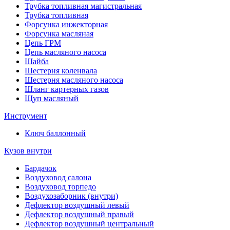
Трубка топливная магистральная
Трубка топливная
Форсунка инжекторная
Форсунка масляная
Цепь ГРМ
Цепь масляного насоса
Шайба
Шестерня коленвала
Шестерня масляного насоса
Шланг картерных газов
Щуп масляный
Инструмент
Ключ баллонный
Кузов внутри
Бардачок
Воздуховод салона
Воздуховод торпедо
Воздухозаборник (внутри)
Дефлектор воздушный левый
Дефлектор воздушный правый
Дефлектор воздушный центральный