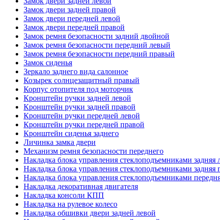
Замок двери задней левой
Замок двери задней правой
Замок двери передней левой
Замок двери передней правой
Замок ремня безопасности задний двойной
Замок ремня безопасности передний левый
Замок ремня безопасности передний правый
Замок сиденья
Зеркало заднего вида салонное
Козырек солнцезащитный правый
Корпус отопителя под моторчик
Кронштейн ручки задней левой
Кронштейн ручки задней правой
Кронштейн ручки передней левой
Кронштейн ручки передней правой
Кронштейн сиденья заднего
Личинка замка двери
Механизм ремня безопасности переднего
Накладка блока управления стеклоподъемниками задняя 
Накладка блока управления стеклоподъемниками задняя 
Накладка блока управления стеклоподъемниками передня
Накладка декоративная двигателя
Накладка консоли КПП
Накладка на рулевое колесо
Накладка обшивки двери задней левой