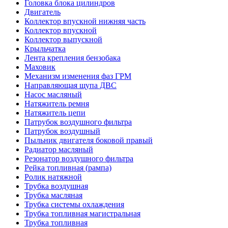
Головка блока цилиндров
Двигатель
Коллектор впускной нижняя часть
Коллектор впускной
Коллектор выпускной
Крыльчатка
Лента крепления бензобака
Маховик
Механизм изменения фаз ГРМ
Направляющая щупа ДВС
Насос масляный
Натяжитель ремня
Натяжитель цепи
Патрубок воздушного фильтра
Патрубок воздушный
Пыльник двигателя боковой правый
Радиатор масляный
Резонатор воздушного фильтра
Рейка топливная (рампа)
Ролик натяжной
Трубка воздушная
Трубка масляная
Трубка системы охлаждения
Трубка топливная магистральная
Трубка топливная