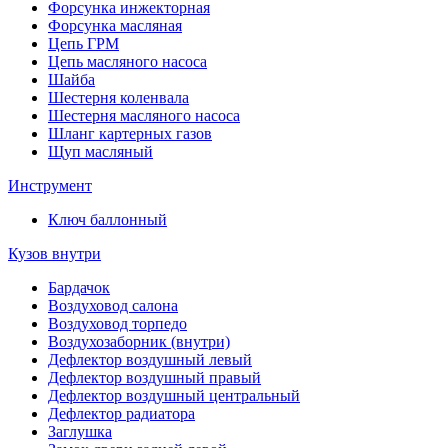
Форсунка инжекторная
Форсунка масляная
Цепь ГРМ
Цепь масляного насоса
Шайба
Шестерня коленвала
Шестерня масляного насоса
Шланг картерных газов
Щуп масляный
Инструмент
Ключ баллонный
Кузов внутри
Бардачок
Воздуховод салона
Воздуховод торпедо
Воздухозаборник (внутри)
Дефлектор воздушный левый
Дефлектор воздушный правый
Дефлектор воздушный центральный
Дефлектор радиатора
Заглушка