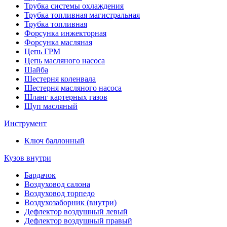
Трубка системы охлаждения
Трубка топливная магистральная
Трубка топливная
Форсунка инжекторная
Форсунка масляная
Цепь ГРМ
Цепь масляного насоса
Шайба
Шестерня коленвала
Шестерня масляного насоса
Шланг картерных газов
Щуп масляный
Инструмент
Ключ баллонный
Кузов внутри
Бардачок
Воздуховод салона
Воздуховод торпедо
Воздухозаборник (внутри)
Дефлектор воздушный левый
Дефлектор воздушный правый