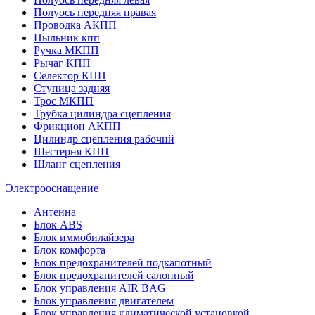
Полуось передняя правая
Проводка АКПП
Пыльник кпп
Ручка МКПП
Рычаг КПП
Селектор КПП
Ступица задняя
Трос МКПП
Трубка цилиндра сцепления
Фрикцион АКПП
Цилиндр сцепления рабочий
Шестерня КПП
Шланг сцепления
Электрооснащение
Антенна
Блок ABS
Блок иммобилайзера
Блок комфорта
Блок предохранителей подкапотный
Блок предохранителей салонный
Блок управления AIR BAG
Блок управления двигателем
Блок управления климатической установкой