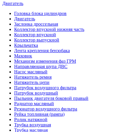
Двигатель
Головка блока цилиндров
Двигатель
Заслонка дроссельная
Коллектор впускной нижняя часть
Коллектор впускной
Коллектор выпускной
Крыльчатка
Лента крепления бензобака
Маховик
Механизм изменения фаз ГРМ
Направляющая щупа ДВС
Насос масляный
Натяжитель ремня
Натяжитель цепи
Патрубок воздушного фильтра
Патрубок воздушный
Пыльник двигателя боковой правый
Радиатор масляный
Резонатор воздушного фильтра
Рейка топливная (рампа)
Ролик натяжной
Трубка воздушная
Трубка масляная