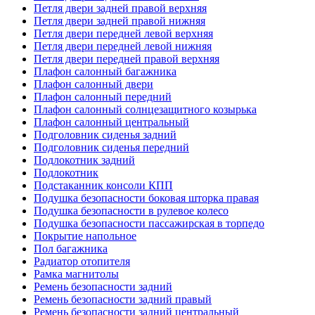
Петля двери задней правой верхняя
Петля двери задней правой нижняя
Петля двери передней левой верхняя
Петля двери передней левой нижняя
Петля двери передней правой верхняя
Плафон салонный багажника
Плафон салонный двери
Плафон салонный передний
Плафон салонный солнцезащитного козырька
Плафон салонный центральный
Подголовник сиденья задний
Подголовник сиденья передний
Подлокотник задний
Подлокотник
Подстаканник консоли КПП
Подушка безопасности боковая шторка правая
Подушка безопасности в рулевое колесо
Подушка безопасности пассажирская в торпедо
Покрытие напольное
Пол багажника
Радиатор отопителя
Рамка магнитолы
Ремень безопасности задний
Ремень безопасности задний правый
Ремень безопасности задний центральный