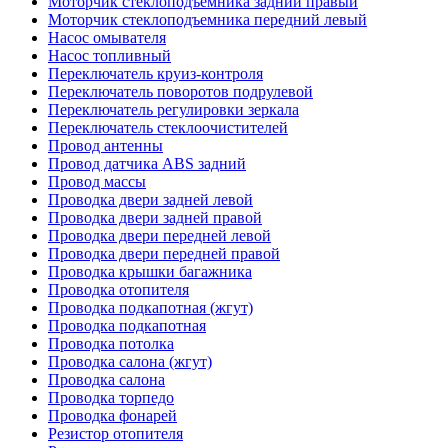
Моторчик стеклоподъемника задний правый
Моторчик стеклоподъемника передний левый
Насос омывателя
Насос топливный
Переключатель круиз-контроля
Переключатель поворотов подрулевой
Переключатель регулировки зеркала
Переключатель стеклоочистителей
Провод антенны
Провод датчика ABS задний
Провод массы
Проводка двери задней левой
Проводка двери задней правой
Проводка двери передней левой
Проводка двери передней правой
Проводка крышки багажника
Проводка отопителя
Проводка подкапотная (жгут)
Проводка подкапотная
Проводка потолка
Проводка салона (жгут)
Проводка салона
Проводка торпедо
Проводка фонарей
Резистор отопителя