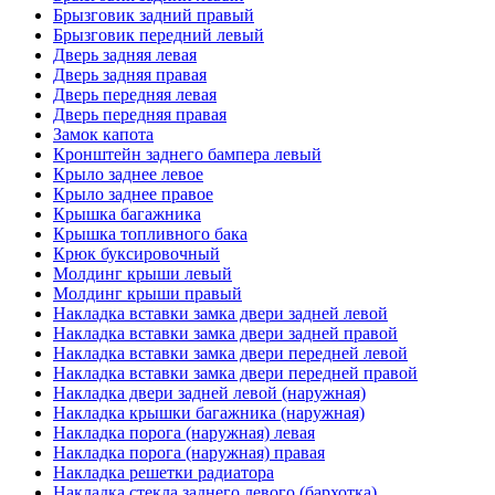
Брызговик задний правый
Брызговик передний левый
Дверь задняя левая
Дверь задняя правая
Дверь передняя левая
Дверь передняя правая
Замок капота
Кронштейн заднего бампера левый
Крыло заднее левое
Крыло заднее правое
Крышка багажника
Крышка топливного бака
Крюк буксировочный
Молдинг крыши левый
Молдинг крыши правый
Накладка вставки замка двери задней левой
Накладка вставки замка двери задней правой
Накладка вставки замка двери передней левой
Накладка вставки замка двери передней правой
Накладка двери задней левой (наружная)
Накладка крышки багажника (наружная)
Накладка порога (наружная) левая
Накладка порога (наружная) правая
Накладка решетки радиатора
Накладка стекла заднего левого (бархотка)