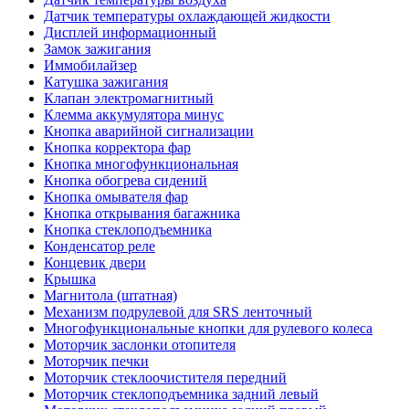
Датчик температуры охлаждающей жидкости
Дисплей информационный
Замок зажигания
Иммобилайзер
Катушка зажигания
Клапан электромагнитный
Клемма аккумулятора минус
Кнопка аварийной сигнализации
Кнопка корректора фар
Кнопка многофункциональная
Кнопка обогрева сидений
Кнопка омывателя фар
Кнопка открывания багажника
Кнопка стеклоподъемника
Конденсатор реле
Концевик двери
Крышка
Магнитола (штатная)
Механизм подрулевой для SRS ленточный
Многофункциональные кнопки для рулевого колеса
Моторчик заслонки отопителя
Моторчик печки
Моторчик стеклоочистителя передний
Моторчик стеклоподъемника задний левый