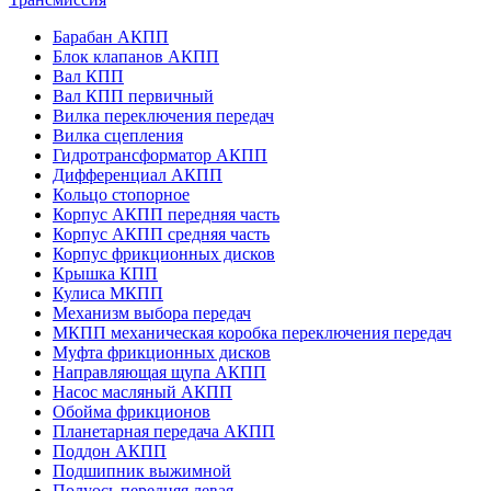
Барабан АКПП
Блок клапанов АКПП
Вал КПП
Вал КПП первичный
Вилка переключения передач
Вилка сцепления
Гидротрансформатор АКПП
Дифференциал АКПП
Кольцо стопорное
Корпус АКПП передняя часть
Корпус АКПП средняя часть
Корпус фрикционных дисков
Крышка КПП
Кулиса МКПП
Механизм выбора передач
МКПП механическая коробка переключения передач
Муфта фрикционных дисков
Направляющая щупа АКПП
Насос масляный АКПП
Обойма фрикционов
Планетарная передача АКПП
Поддон АКПП
Подшипник выжимной
Полуось передняя левая