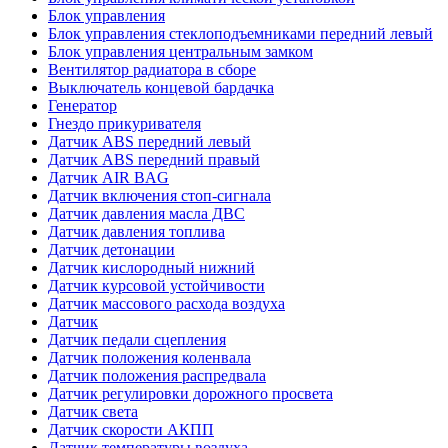
Блок управления
Блок управления стеклоподъемниками передний левый
Блок управления центральным замком
Вентилятор радиатора в сборе
Выключатель концевой бардачка
Генератор
Гнездо прикуривателя
Датчик ABS передний левый
Датчик ABS передний правый
Датчик AIR BAG
Датчик включения стоп-сигнала
Датчик давления масла ДВС
Датчик давления топлива
Датчик детонации
Датчик кислородный нижний
Датчик курсовой устойчивости
Датчик массового расхода воздуха
Датчик
Датчик педали сцепления
Датчик положения коленвала
Датчик положения распредвала
Датчик регулировки дорожного просвета
Датчик света
Датчик скорости АКПП
Датчик температуры воздуха