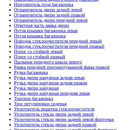
Наполнитель пола багажника
Ограничитель двери задней левой
Ограничитель двери задней правой
Ограничитель двери передней левой
Ответная часть замка двери
Петля крышки багажника левая
Петля крышки багажника
Поводок стеклоочистителя передний левый
Поводок стеклоочистителя передний правый
Порог со стойкой левый
Порог со стойкой правый
Пыльник переднего крыла левого
Рамка передней противотуманной фары правой
Ручка багажника
Ручка двери наружная задняя левая
Ручка двери наружная задняя правая
Ручка двери наружная
Ручка двери наружная передняя левая
Торсион багажника
Трос регулировки сиденья
Уплотнитель решетки стеклоочистителя
Уплотнитель стекла двери задней левой
Уплотнитель стекла двери задней левой форточки
Уплотнитель стекла двери задней правой
Уплотнитель стекла двери задней правой форточки