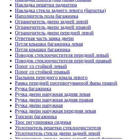
Накладка решетки радиатора
Накладка стекла заднего левого (бархотка)
Наполнитель пола багажника
Ограничитель двери задней левой
Ограничитель двери задней правой
Ограничитель двери передней левой
Ответная часть замка двери
Петля крышки багажника левая
Петля крышки багажника
Поводок стеклоочистителя передний левый
Поводок стеклоочистителя передний правый
Порог со стойкой левый
Порог со стойкой правый
Пыльник переднего крыла левого
Рамка передней противотуманной фары правой
Ручка багажника
Ручка двери наружная задняя левая
Ручка двери наружная задняя правая
Ручка двери наружная
Ручка двери наружная передняя левая
Торсион багажника
Трос регулировки сиденья
Уплотнитель решетки стеклоочистителя
Уплотнитель стекла двери задней левой
Уплотнитель стекла двери задней левой форточки