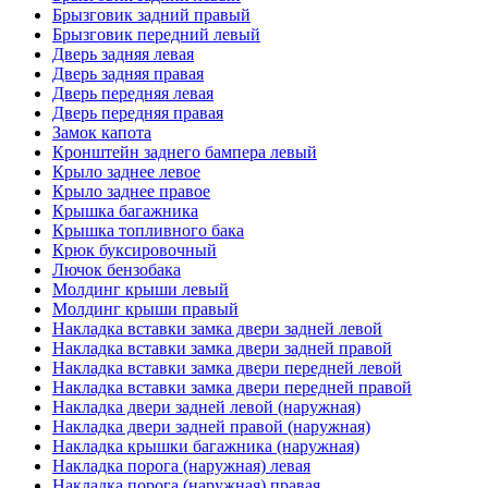
Брызговик задний правый
Брызговик передний левый
Дверь задняя левая
Дверь задняя правая
Дверь передняя левая
Дверь передняя правая
Замок капота
Кронштейн заднего бампера левый
Крыло заднее левое
Крыло заднее правое
Крышка багажника
Крышка топливного бака
Крюк буксировочный
Лючок бензобака
Молдинг крыши левый
Молдинг крыши правый
Накладка вставки замка двери задней левой
Накладка вставки замка двери задней правой
Накладка вставки замка двери передней левой
Накладка вставки замка двери передней правой
Накладка двери задней левой (наружная)
Накладка двери задней правой (наружная)
Накладка крышки багажника (наружная)
Накладка порога (наружная) левая
Накладка порога (наружная) правая