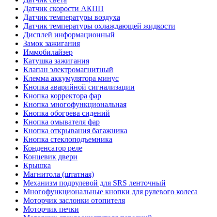
Датчик скорости АКПП
Датчик температуры воздуха
Датчик температуры охлаждающей жидкости
Дисплей информационный
Замок зажигания
Иммобилайзер
Катушка зажигания
Клапан электромагнитный
Клемма аккумулятора минус
Кнопка аварийной сигнализации
Кнопка корректора фар
Кнопка многофункциональная
Кнопка обогрева сидений
Кнопка омывателя фар
Кнопка открывания багажника
Кнопка стеклоподъемника
Конденсатор реле
Концевик двери
Крышка
Магнитола (штатная)
Механизм подрулевой для SRS ленточный
Многофункциональные кнопки для рулевого колеса
Моторчик заслонки отопителя
Моторчик печки