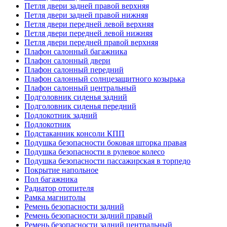
Петля двери задней правой верхняя
Петля двери задней правой нижняя
Петля двери передней левой верхняя
Петля двери передней левой нижняя
Петля двери передней правой верхняя
Плафон салонный багажника
Плафон салонный двери
Плафон салонный передний
Плафон салонный солнцезащитного козырька
Плафон салонный центральный
Подголовник сиденья задний
Подголовник сиденья передний
Подлокотник задний
Подлокотник
Подстаканник консоли КПП
Подушка безопасности боковая шторка правая
Подушка безопасности в рулевое колесо
Подушка безопасности пассажирская в торпедо
Покрытие напольное
Пол багажника
Радиатор отопителя
Рамка магнитолы
Ремень безопасности задний
Ремень безопасности задний правый
Ремень безопасности задний центральный