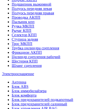
Подшипник выжимной
Полуось передняя левая
Полуось передняя правая
Проводка АКПП
Пыльник кпп
Ручка МКПП
Рычаг КПП
Селектор КПП
Ступица задняя
Трос МКПП
Трубка цилиндра сцепления
Фрикцион АКПП
Цилиндр сцепления рабочий
Шестерня КПП
Шланг сцепления
Электрооснащение
Антенна
Блок ABS
Блок иммобилайзера
Блок комфорта
Блок предохранителей подкапотный
Блок предохранителей салонный
Блок управления AIR BAG