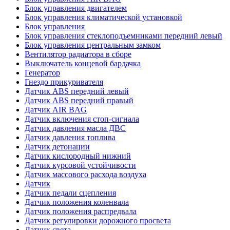
Блок управления двигателем
Блок управления климатической установкой
Блок управления
Блок управления стеклоподъемниками передний левый
Блок управления центральным замком
Вентилятор радиатора в сборе
Выключатель концевой бардачка
Генератор
Гнездо прикуривателя
Датчик ABS передний левый
Датчик ABS передний правый
Датчик AIR BAG
Датчик включения стоп-сигнала
Датчик давления масла ДВС
Датчик давления топлива
Датчик детонации
Датчик кислородный нижний
Датчик курсовой устойчивости
Датчик массового расхода воздуха
Датчик
Датчик педали сцепления
Датчик положения коленвала
Датчик положения распредвала
Датчик регулировки дорожного просвета
Датчик света