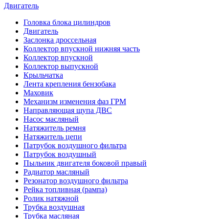
Двигатель
Головка блока цилиндров
Двигатель
Заслонка дроссельная
Коллектор впускной нижняя часть
Коллектор впускной
Коллектор выпускной
Крыльчатка
Лента крепления бензобака
Маховик
Механизм изменения фаз ГРМ
Направляющая щупа ДВС
Насос масляный
Натяжитель ремня
Натяжитель цепи
Патрубок воздушного фильтра
Патрубок воздушный
Пыльник двигателя боковой правый
Радиатор масляный
Резонатор воздушного фильтра
Рейка топливная (рампа)
Ролик натяжной
Трубка воздушная
Трубка масляная