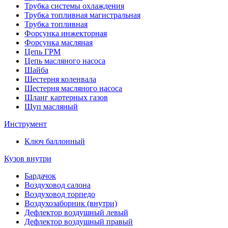
Трубка системы охлаждения
Трубка топливная магистральная
Трубка топливная
Форсунка инжекторная
Форсунка масляная
Цепь ГРМ
Цепь масляного насоса
Шайба
Шестерня коленвала
Шестерня масляного насоса
Шланг картерных газов
Щуп масляный
Инструмент
Ключ баллонный
Кузов внутри
Бардачок
Воздуховод салона
Воздуховод торпедо
Воздухозаборник (внутри)
Дефлектор воздушный левый
Дефлектор воздушный правый