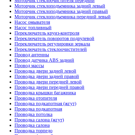
Моторчик стеклоочистителя передний
Моторчик стеклоподъемника задний левый
Моторчик стеклоподъемника задний правый
Моторчик стеклоподъемника передний левый
Насос омывателя
Насос топливный
Переключатель круиз-контроля
Переключатель поворотов подрулевой
Переключатель регулировки зеркала
Переключатель стеклоочистителей
Провод антенны
Провод датчика ABS задний
Провод массы
Проводка двери задней левой
Проводка двери задней правой
Проводка двери передней левой
Проводка двери передней правой
Проводка крышки багажника
Проводка отопителя
Проводка подкапотная (жгут)
Проводка подкапотная
Проводка потолка
Проводка салона (жгут)
Проводка салона
Проводка торпедо