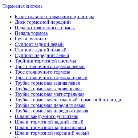
Тормозная система
Бачок главного тормозного цилиндра
Диск тормозной передний
Педаль стояночного тормоза
Педаль тормоза
Ручка ручника
Суппорт задний левый
Суппорт задний правый
Суппорт передний левый
Тройник тормозной системы
Трос стояночного тормоза левый
Трос стояночного тормоза
Трос стояночного тормоза правый
Трубка тормозная задняя левая
Трубка тормозная задняя правая
Трубка тормозная магистральная
Трубка тормозная на главный тормозной цилиндр
Трубка тормозная передняя левая
Трубка тормозная передняя правая
Шланг вакуумного усилителя
Шланг тормозной задний левый
Шланг тормозной задний правый
Шланг тормозной передний левый