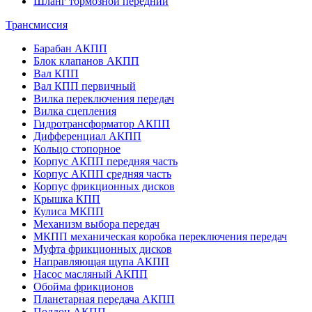
Шланг тормозной передний
Трансмиссия
Барабан АКПП
Блок клапанов АКПП
Вал КПП
Вал КПП первичный
Вилка переключения передач
Вилка сцепления
Гидротрансформатор АКПП
Дифференциал АКПП
Кольцо стопорное
Корпус АКПП передняя часть
Корпус АКПП средняя часть
Корпус фрикционных дисков
Крышка КПП
Кулиса МКПП
Механизм выбора передач
МКПП механическая коробка переключения передач
Муфта фрикционных дисков
Направляющая щупа АКПП
Насос масляный АКПП
Обойма фрикционов
Планетарная передача АКПП
Поддон АКПП