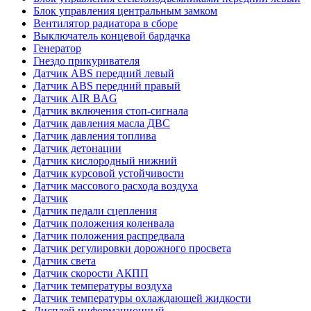
Блок управления центральным замком
Вентилятор радиатора в сборе
Выключатель концевой бардачка
Генератор
Гнездо прикуривателя
Датчик ABS передний левый
Датчик ABS передний правый
Датчик AIR BAG
Датчик включения стоп-сигнала
Датчик давления масла ДВС
Датчик давления топлива
Датчик детонации
Датчик кислородный нижний
Датчик курсовой устойчивости
Датчик массового расхода воздуха
Датчик
Датчик педали сцепления
Датчик положения коленвала
Датчик положения распредвала
Датчик регулировки дорожного просвета
Датчик света
Датчик скорости АКПП
Датчик температуры воздуха
Датчик температуры охлаждающей жидкости
Дисплей информационный