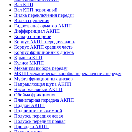
Вал КПП
Вал КПП первичный
Вилка переключения передач
Вилка сцепления
Гидротрансформатор АКПП
Дифференциал АКПП
Кольцо стопорное
Корпус АКПП передняя часть
Корпус АКПП средняя часть
Корпус фрикционных дисков
Крышка КПП
Кулиса МКПП
Механизм выбора передач
МКПП механическая коробка переключения передач
Муфта фрикционных дисков
Направляющая щупа АКПП
Насос масляный АКПП
Обойма фрикционов
Планетарная передача АКПП
Поддон АКПП
Подшипник выжимной
Полуось передняя левая
Полуось передняя правая
Проводка АКПП
Пыльник кпп