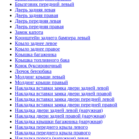
Брызговик передний левый
Дверь задняя левая
Дверь задняя правая
Дверь передняя левая
Дверь передняя правая
Замок капота
Кронштейн заднего бампера левый
Крыло заднее левое
Крыло заднее правое
Крышка багажника
Крышка топливного бака
Крюк буксировочный
Лючок бензобака
Молдинг крыши левый
Молдинг крыши правый
Накладка вставки замка двери задней левой
Накладка вставки замка двери задней правой
Накладка вставки замка двери передней левой
Накладка вставки замка двери передней правой
Накладка двери задней левой (наружная)
Накладка двери задней правой (наружная)
Накладка крышки багажника (наружная)
Накладка переднего крыла левого
Накладка переднего крыла правого
Накладка порога (наружная) левая