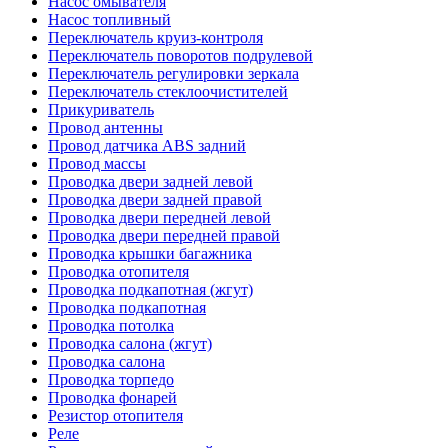
Насос омывателя
Насос топливный
Переключатель круиз-контроля
Переключатель поворотов подрулевой
Переключатель регулировки зеркала
Переключатель стеклоочистителей
Прикуриватель
Провод антенны
Провод датчика ABS задний
Провод массы
Проводка двери задней левой
Проводка двери задней правой
Проводка двери передней левой
Проводка двери передней правой
Проводка крышки багажника
Проводка отопителя
Проводка подкапотная (жгут)
Проводка подкапотная
Проводка потолка
Проводка салона (жгут)
Проводка салона
Проводка торпедо
Проводка фонарей
Резистор отопителя
Реле