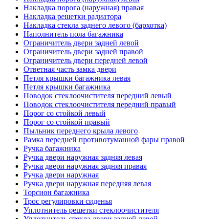
Накладка порога (наружная) правая
Накладка решетки радиатора
Накладка стекла заднего левого (бархотка)
Наполнитель пола багажника
Ограничитель двери задней левой
Ограничитель двери задней правой
Ограничитель двери передней левой
Ответная часть замка двери
Петля крышки багажника левая
Петля крышки багажника
Поводок стеклоочистителя передний левый
Поводок стеклоочистителя передний правый
Порог со стойкой левый
Порог со стойкой правый
Пыльник переднего крыла левого
Рамка передней противотуманной фары правой
Ручка багажника
Ручка двери наружная задняя левая
Ручка двери наружная задняя правая
Ручка двери наружная
Ручка двери наружная передняя левая
Торсион багажника
Трос регулировки сиденья
Уплотнитель решетки стеклоочистителя
Уплотнитель стекла двери задней левой