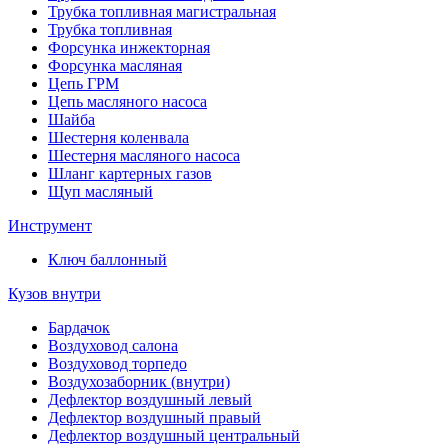
Трубка топливная магистральная
Трубка топливная
Форсунка инжекторная
Форсунка масляная
Цепь ГРМ
Цепь масляного насоса
Шайба
Шестерня коленвала
Шестерня масляного насоса
Шланг картерных газов
Щуп масляный
Инструмент
Ключ баллонный
Кузов внутри
Бардачок
Воздуховод салона
Воздуховод торпедо
Воздухозаборник (внутри)
Дефлектор воздушный левый
Дефлектор воздушный правый
Дефлектор воздушный центральный