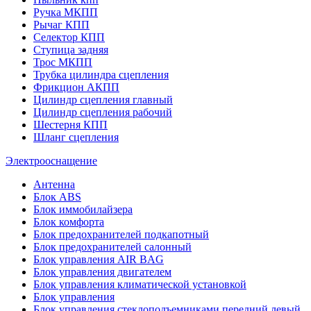
Ручка МКПП
Рычаг КПП
Селектор КПП
Ступица задняя
Трос МКПП
Трубка цилиндра сцепления
Фрикцион АКПП
Цилиндр сцепления главный
Цилиндр сцепления рабочий
Шестерня КПП
Шланг сцепления
Электрооснащение
Антенна
Блок ABS
Блок иммобилайзера
Блок комфорта
Блок предохранителей подкапотный
Блок предохранителей салонный
Блок управления AIR BAG
Блок управления двигателем
Блок управления климатической установкой
Блок управления
Блок управления стеклоподъемниками передний левый