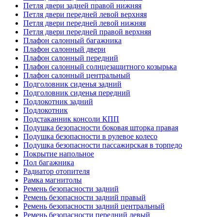
Петля двери задней правой нижняя
Петля двери передней левой верхняя
Петля двери передней левой нижняя
Петля двери передней правой верхняя
Плафон салонный багажника
Плафон салонный двери
Плафон салонный передний
Плафон салонный солнцезащитного козырька
Плафон салонный центральный
Подголовник сиденья задний
Подголовник сиденья передний
Подлокотник задний
Подлокотник
Подстаканник консоли КПП
Подушка безопасности боковая шторка правая
Подушка безопасности в рулевое колесо
Подушка безопасности пассажирская в торпедо
Покрытие напольное
Пол багажника
Радиатор отопителя
Рамка магнитолы
Ремень безопасности задний
Ремень безопасности задний правый
Ремень безопасности задний центральный
Ремень безопасности передний левый