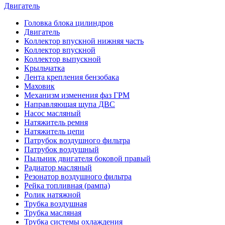
Двигатель
Головка блока цилиндров
Двигатель
Коллектор впускной нижняя часть
Коллектор впускной
Коллектор выпускной
Крыльчатка
Лента крепления бензобака
Маховик
Механизм изменения фаз ГРМ
Направляющая щупа ДВС
Насос масляный
Натяжитель ремня
Натяжитель цепи
Патрубок воздушного фильтра
Патрубок воздушный
Пыльник двигателя боковой правый
Радиатор масляный
Резонатор воздушного фильтра
Рейка топливная (рампа)
Ролик натяжной
Трубка воздушная
Трубка масляная
Трубка системы охлаждения