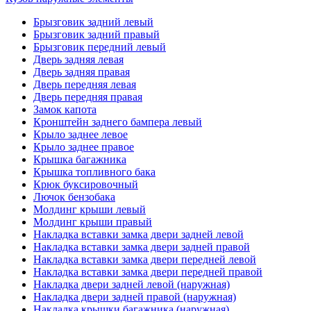
Брызговик задний левый
Брызговик задний правый
Брызговик передний левый
Дверь задняя левая
Дверь задняя правая
Дверь передняя левая
Дверь передняя правая
Замок капота
Кронштейн заднего бампера левый
Крыло заднее левое
Крыло заднее правое
Крышка багажника
Крышка топливного бака
Крюк буксировочный
Лючок бензобака
Молдинг крыши левый
Молдинг крыши правый
Накладка вставки замка двери задней левой
Накладка вставки замка двери задней правой
Накладка вставки замка двери передней левой
Накладка вставки замка двери передней правой
Накладка двери задней левой (наружная)
Накладка двери задней правой (наружная)
Накладка крышки багажника (наружная)