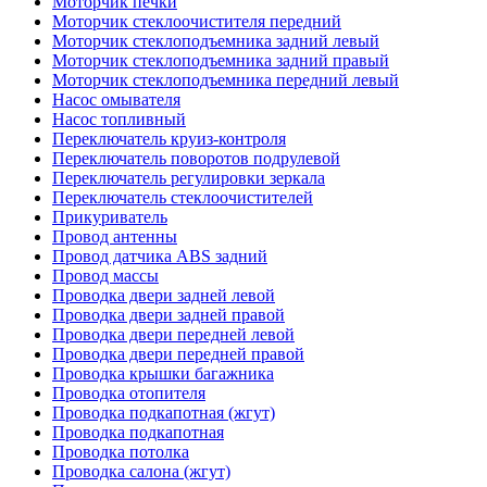
Моторчик печки
Моторчик стеклоочистителя передний
Моторчик стеклоподъемника задний левый
Моторчик стеклоподъемника задний правый
Моторчик стеклоподъемника передний левый
Насос омывателя
Насос топливный
Переключатель круиз-контроля
Переключатель поворотов подрулевой
Переключатель регулировки зеркала
Переключатель стеклоочистителей
Прикуриватель
Провод антенны
Провод датчика ABS задний
Провод массы
Проводка двери задней левой
Проводка двери задней правой
Проводка двери передней левой
Проводка двери передней правой
Проводка крышки багажника
Проводка отопителя
Проводка подкапотная (жгут)
Проводка подкапотная
Проводка потолка
Проводка салона (жгут)