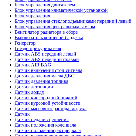
Блок управления двигателем
Блок управления климатической установкой
Блок управления
Блок управления стеклоподъемниками передний левый
Блок управления центральным замком
Вентилятор радиатора в сборе
Выключатель концевой бардачка
Генератор
Гнездо прикуривателя
Датчик ABS передний левый
Датчик ABS передний правый
Датчик AIR BAG
Датчик включения стоп-сигнала
Датчик давления масла ДВС
Датчик давления топлива
Датчик детонации
Датчик дождя
Датчик кислородный нижний
Датчик курсовой устойчивости
Датчик массового расхода воздуха
Датчик
Датчик педали сцепления
Датчик положения коленвала
Датчик положения распредвала
Датчик регулировки дорожного просвета