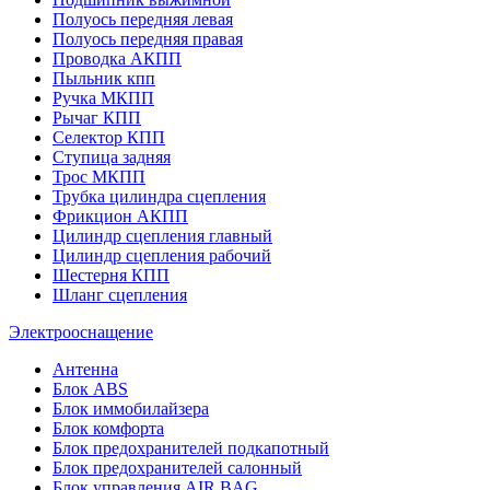
Полуось передняя левая
Полуось передняя правая
Проводка АКПП
Пыльник кпп
Ручка МКПП
Рычаг КПП
Селектор КПП
Ступица задняя
Трос МКПП
Трубка цилиндра сцепления
Фрикцион АКПП
Цилиндр сцепления главный
Цилиндр сцепления рабочий
Шестерня КПП
Шланг сцепления
Электрооснащение
Антенна
Блок ABS
Блок иммобилайзера
Блок комфорта
Блок предохранителей подкапотный
Блок предохранителей салонный
Блок управления AIR BAG