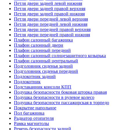
Петля двери задней левой нижняя
Петля двери задней правой верхняя
Петля двери задней правой нижняя
Петля двери передней левой верхняя
Петля двери передней левой нижняя
Петля двери передней правой верхняя
Петля двери передней правой нижняя
Плафон салонный багажника
Плафон салонный двери
Плафон салонный передний
Плафон салонный солнцезащитного козырька
Плафон салонный центральный
Подголовник сиденья задний
Подголовник сиденья передний
Подлокотник задний
Подлокотник
Подстаканник консоли КПП
Подушка безопасности боковая шторка правая
Подушка безопасности в рулевое колесо
Подушка безопасности пассажирская в торпедо
Покрытие напольное
Пол багажника
Радиатор отопителя
Рамка магнитолы
Ремень безопасности задний