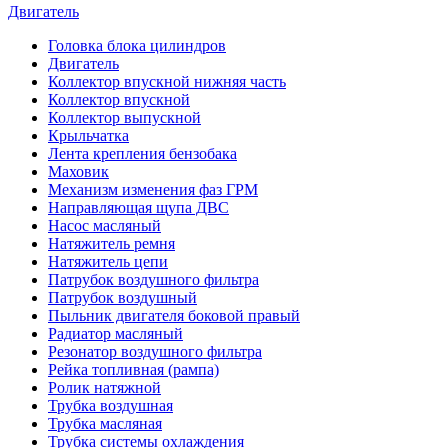
Двигатель
Головка блока цилиндров
Двигатель
Коллектор впускной нижняя часть
Коллектор впускной
Коллектор выпускной
Крыльчатка
Лента крепления бензобака
Маховик
Механизм изменения фаз ГРМ
Направляющая щупа ДВС
Насос масляный
Натяжитель ремня
Натяжитель цепи
Патрубок воздушного фильтра
Патрубок воздушный
Пыльник двигателя боковой правый
Радиатор масляный
Резонатор воздушного фильтра
Рейка топливная (рампа)
Ролик натяжной
Трубка воздушная
Трубка масляная
Трубка системы охлаждения