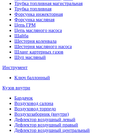
Трубка топливная магистральная
Трубка топливная
Форсунка инжекторная
Форсунка масляная
Цепь ГРМ
Цепь масляного насоса
Шайба
Шестерня коленвала
Шестерня масляного насоса
Шланг картерных газов
Щуп масляный
Инструмент
Ключ баллонный
Кузов внутри
Бардачок
Воздуховод салона
Воздуховод торпедо
Воздухозаборник (внутри)
Дефлектор воздушный левый
Дефлектор воздушный правый
Дефлектор воздушный центральный