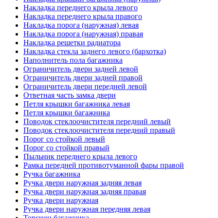
Накладка переднего крыла левого
Накладка переднего крыла правого
Накладка порога (наружная) левая
Накладка порога (наружная) правая
Накладка решетки радиатора
Накладка стекла заднего левого (бархотка)
Наполнитель пола багажника
Ограничитель двери задней левой
Ограничитель двери задней правой
Ограничитель двери передней левой
Ответная часть замка двери
Петля крышки багажника левая
Петля крышки багажника
Поводок стеклоочистителя передний левый
Поводок стеклоочистителя передний правый
Порог со стойкой левый
Порог со стойкой правый
Пыльник переднего крыла левого
Рамка передней противотуманной фары правой
Ручка багажника
Ручка двери наружная задняя левая
Ручка двери наружная задняя правая
Ручка двери наружная
Ручка двери наружная передняя левая
Торсион багажника