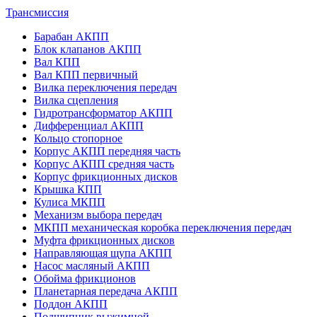
Трансмиссия
Барабан АКПП
Блок клапанов АКПП
Вал КПП
Вал КПП первичный
Вилка переключения передач
Вилка сцепления
Гидротрансформатор АКПП
Дифференциал АКПП
Кольцо стопорное
Корпус АКПП передняя часть
Корпус АКПП средняя часть
Корпус фрикционных дисков
Крышка КПП
Кулиса МКПП
Механизм выбора передач
МКПП механическая коробка переключения передач
Муфта фрикционных дисков
Направляющая щупа АКПП
Насос масляный АКПП
Обойма фрикционов
Планетарная передача АКПП
Поддон АКПП
Подшипник выжимной