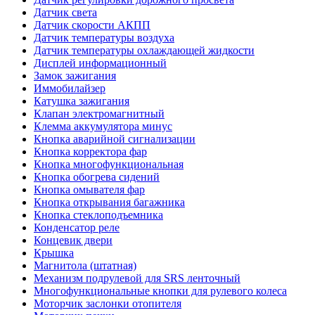
Датчик света
Датчик скорости АКПП
Датчик температуры воздуха
Датчик температуры охлаждающей жидкости
Дисплей информационный
Замок зажигания
Иммобилайзер
Катушка зажигания
Клапан электромагнитный
Клемма аккумулятора минус
Кнопка аварийной сигнализации
Кнопка корректора фар
Кнопка многофункциональная
Кнопка обогрева сидений
Кнопка омывателя фар
Кнопка открывания багажника
Кнопка стеклоподъемника
Конденсатор реле
Концевик двери
Крышка
Магнитола (штатная)
Механизм подрулевой для SRS ленточный
Многофункциональные кнопки для рулевого колеса
Моторчик заслонки отопителя