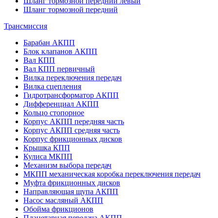
Шланг тормозной передний левый
Шланг тормозной передний
Трансмиссия
Барабан АКПП
Блок клапанов АКПП
Вал КПП
Вал КПП первичный
Вилка переключения передач
Вилка сцепления
Гидротрансформатор АКПП
Дифференциал АКПП
Кольцо стопорное
Корпус АКПП передняя часть
Корпус АКПП средняя часть
Корпус фрикционных дисков
Крышка КПП
Кулиса МКПП
Механизм выбора передач
МКПП механическая коробка переключения передач
Муфта фрикционных дисков
Направляющая щупа АКПП
Насос масляный АКПП
Обойма фрикционов
Планетарная передача АКПП