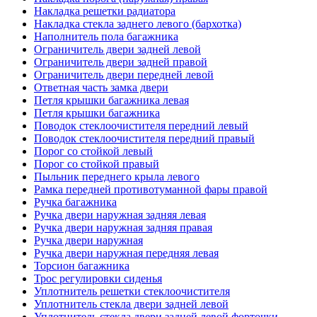
Накладка решетки радиатора
Накладка стекла заднего левого (бархотка)
Наполнитель пола багажника
Ограничитель двери задней левой
Ограничитель двери задней правой
Ограничитель двери передней левой
Ответная часть замка двери
Петля крышки багажника левая
Петля крышки багажника
Поводок стеклоочистителя передний левый
Поводок стеклоочистителя передний правый
Порог со стойкой левый
Порог со стойкой правый
Пыльник переднего крыла левого
Рамка передней противотуманной фары правой
Ручка багажника
Ручка двери наружная задняя левая
Ручка двери наружная задняя правая
Ручка двери наружная
Ручка двери наружная передняя левая
Торсион багажника
Трос регулировки сиденья
Уплотнитель решетки стеклоочистителя
Уплотнитель стекла двери задней левой
Уплотнитель стекла двери задней левой форточки