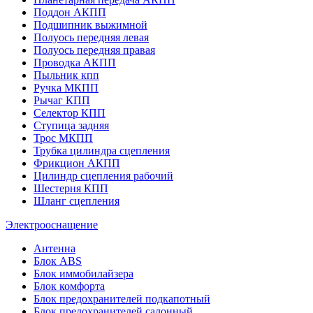
Поддон АКПП
Подшипник выжимной
Полуось передняя левая
Полуось передняя правая
Проводка АКПП
Пыльник кпп
Ручка МКПП
Рычаг КПП
Селектор КПП
Ступица задняя
Трос МКПП
Трубка цилиндра сцепления
Фрикцион АКПП
Цилиндр сцепления рабочий
Шестерня КПП
Шланг сцепления
Электрооснащение
Антенна
Блок ABS
Блок иммобилайзера
Блок комфорта
Блок предохранителей подкапотный
Блок предохранителей салонный