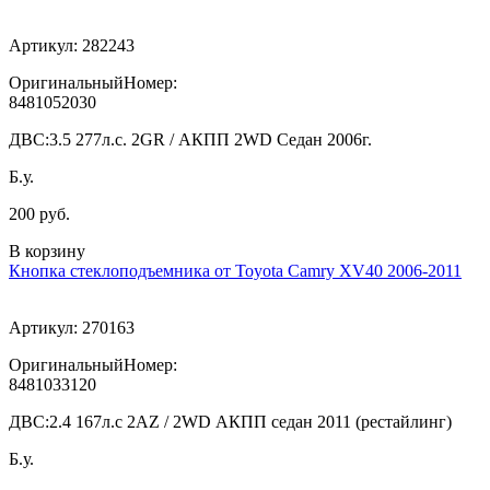
Артикул:
282243
ОригинальныйНомер:
8481052030
ДВС:
3.5 277л.с. 2GR / АКПП 2WD Седан 2006г.
Б.у.
200 руб.
В корзину
Кнопка стеклоподъемника от Toyota Camry XV40 2006-2011
Артикул:
270163
ОригинальныйНомер:
8481033120
ДВС:
2.4 167л.с 2AZ / 2WD АКПП седан 2011 (рестайлинг)
Б.у.