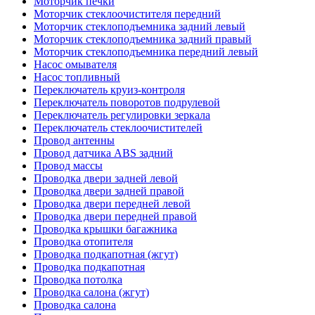
Моторчик печки
Моторчик стеклоочистителя передний
Моторчик стеклоподъемника задний левый
Моторчик стеклоподъемника задний правый
Моторчик стеклоподъемника передний левый
Насос омывателя
Насос топливный
Переключатель круиз-контроля
Переключатель поворотов подрулевой
Переключатель регулировки зеркала
Переключатель стеклоочистителей
Провод антенны
Провод датчика ABS задний
Провод массы
Проводка двери задней левой
Проводка двери задней правой
Проводка двери передней левой
Проводка двери передней правой
Проводка крышки багажника
Проводка отопителя
Проводка подкапотная (жгут)
Проводка подкапотная
Проводка потолка
Проводка салона (жгут)
Проводка салона