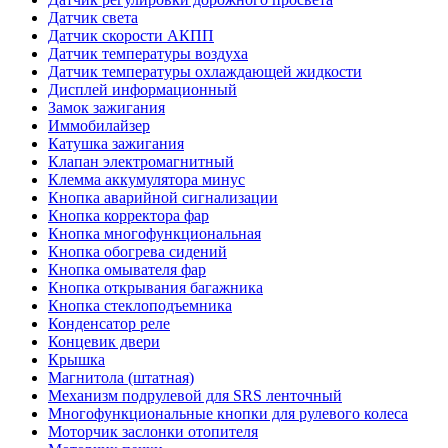
Датчик света
Датчик скорости АКПП
Датчик температуры воздуха
Датчик температуры охлаждающей жидкости
Дисплей информационный
Замок зажигания
Иммобилайзер
Катушка зажигания
Клапан электромагнитный
Клемма аккумулятора минус
Кнопка аварийной сигнализации
Кнопка корректора фар
Кнопка многофункциональная
Кнопка обогрева сидений
Кнопка омывателя фар
Кнопка открывания багажника
Кнопка стеклоподъемника
Конденсатор реле
Концевик двери
Крышка
Магнитола (штатная)
Механизм подрулевой для SRS ленточный
Многофункциональные кнопки для рулевого колеса
Моторчик заслонки отопителя