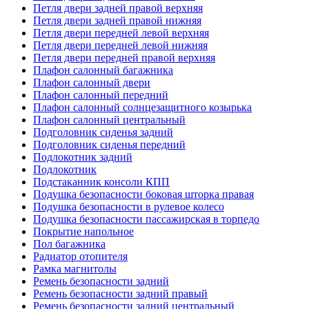
Петля двери задней правой верхняя
Петля двери задней правой нижняя
Петля двери передней левой верхняя
Петля двери передней левой нижняя
Петля двери передней правой верхняя
Плафон салонный багажника
Плафон салонный двери
Плафон салонный передний
Плафон салонный солнцезащитного козырька
Плафон салонный центральный
Подголовник сиденья задний
Подголовник сиденья передний
Подлокотник задний
Подлокотник
Подстаканник консоли КПП
Подушка безопасности боковая шторка правая
Подушка безопасности в рулевое колесо
Подушка безопасности пассажирская в торпедо
Покрытие напольное
Пол багажника
Радиатор отопителя
Рамка магнитолы
Ремень безопасности задний
Ремень безопасности задний правый
Ремень безопасности задний центральный