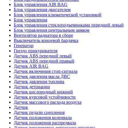
Блок управления AIR BAG
Блок управления двигателем
Блок управления климатической установкой
Блок управления
Блок управления стеклоподъемниками передний левый
Блок управления центральным замком
Вентилятор радиатора в сборе
Выключатель концевой бардачка
Генератор
Гнездо прикуривателя
Датчик ABS передний левый
Датчик ABS передний правый
Датчик AIR BAG
Датчик включения стоп-сигнала
Датчик давления масла ДВС
Датчик давления топлива
Датчик детонации
Датчик кислородный нижний
Датчик курсовой устойчивости
Датчик массового расхода воздуха
Датчик
Датчик педали сцепления
Датчик положения коленвала
Датчик положения распредвала
Датчик регулировки дорожного просвета