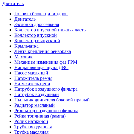
Двигатель
Головка блока цилиндров
Двигатель
Заслонка дроссельная
Коллектор впускной нижняя часть
Коллектор впускной
Коллектор выпускной
Крыльчатка
Лента крепления бензобака
Маховик
Механизм изменения фаз ГРМ
Направляющая щупа ДВС
Насос масляный
Натяжитель ремня
Натяжитель цепи
Патрубок воздушного фильтра
Патрубок воздушный
Пыльник двигателя боковой правый
Радиатор масляный
Резонатор воздушного фильтра
Рейка топливная (рампа)
Ролик натяжной
Трубка воздушная
Трубка масляная