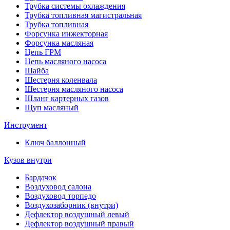
Трубка системы охлаждения
Трубка топливная магистральная
Трубка топливная
Форсунка инжекторная
Форсунка масляная
Цепь ГРМ
Цепь масляного насоса
Шайба
Шестерня коленвала
Шестерня масляного насоса
Шланг картерных газов
Щуп масляный
Инструмент
Ключ баллонный
Кузов внутри
Бардачок
Воздуховод салона
Воздуховод торпедо
Воздухозаборник (внутри)
Дефлектор воздушный левый
Дефлектор воздушный правый