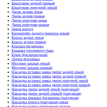
Брызговик задний правый
Брызговик передний левый
Дверь задняя левая
Дверь задняя правая
Дверь передняя левая
Дверь передняя правая
Замок капота
Кронштейн заднего бампера левый
Крыло заднее левое
Крыло заднее правое
Крышка багажника
Крышка топливного бака
Крюк буксировочный
Лючок бензобака
Молдинг крыши левый
Молдинг крыши правый
Накладка вставки замка двери задней левой
Накладка вставки замка двери задней правой
Накладка вставки замка двери передней левой
Накладка вставки замка двери передней правой
Накладка двери задней левой (наружная)
Накладка двери задней правой (наружная)
Накладка крышки багажника (наружная)
Накладка порога (наружная) левая
Накладка порога (наружная) правая