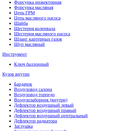
Форсунка инжекторная
Форсунка масляная
Цепь ГРМ
Цепь масляного насоса
Шайба
Шестерня коленвала
Шестерня масляного насоса
Шланг картерных газов
Щуп масляный
Инструмент
Ключ баллонный
Кузов внутри
Бардачок
Воздуховод салона
Воздуховод торпедо
Воздухозаборник (внутри)
Дефлектор воздушный левый
Дефлектор воздушный правый
Дефлектор воздушный центральный
Дефлектор радиатора
Заглушка