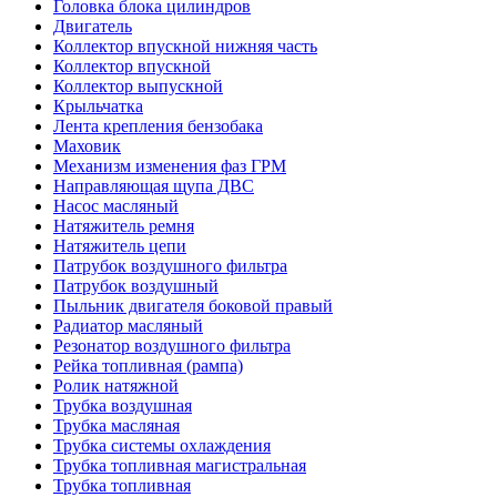
Головка блока цилиндров
Двигатель
Коллектор впускной нижняя часть
Коллектор впускной
Коллектор выпускной
Крыльчатка
Лента крепления бензобака
Маховик
Механизм изменения фаз ГРМ
Направляющая щупа ДВС
Насос масляный
Натяжитель ремня
Натяжитель цепи
Патрубок воздушного фильтра
Патрубок воздушный
Пыльник двигателя боковой правый
Радиатор масляный
Резонатор воздушного фильтра
Рейка топливная (рампа)
Ролик натяжной
Трубка воздушная
Трубка масляная
Трубка системы охлаждения
Трубка топливная магистральная
Трубка топливная