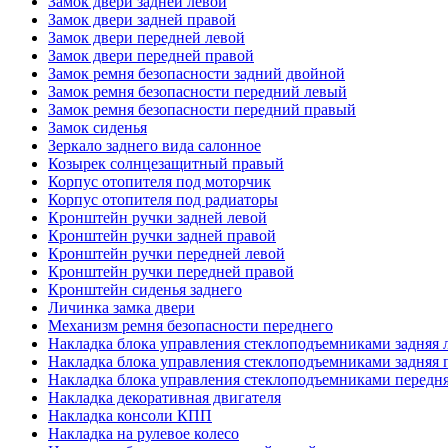
Замок двери задней левой
Замок двери задней правой
Замок двери передней левой
Замок двери передней правой
Замок ремня безопасности задний двойной
Замок ремня безопасности передний левый
Замок ремня безопасности передний правый
Замок сиденья
Зеркало заднего вида салонное
Козырек солнцезащитный правый
Корпус отопителя под моторчик
Корпус отопителя под радиаторы
Кронштейн ручки задней левой
Кронштейн ручки задней правой
Кронштейн ручки передней левой
Кронштейн ручки передней правой
Кронштейн сиденья заднего
Личинка замка двери
Механизм ремня безопасности переднего
Накладка блока управления стеклоподъемниками задняя 
Накладка блока управления стеклоподъемниками задняя 
Накладка блока управления стеклоподъемниками передня
Накладка декоративная двигателя
Накладка консоли КПП
Накладка на рулевое колесо